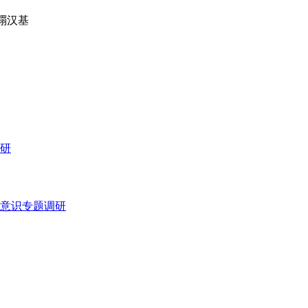
禤汉基
研
意识专题调研