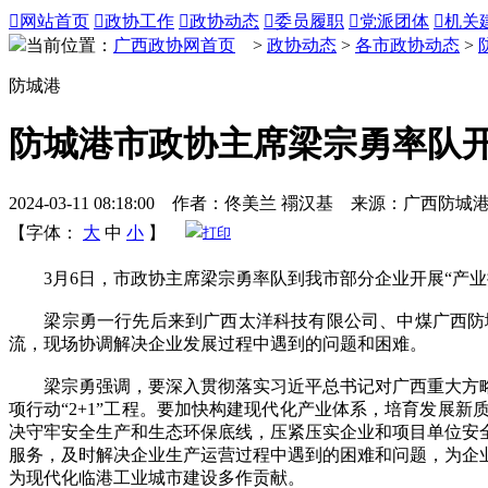

网站首页

政协工作

政协动态

委员履职

党派团体

机关
当前位置：
广西政协网首页
>
政协动态
>
各市政协动态
>
防城港
防城港市政协主席梁宗勇率队开
2024-03-11 08:18:00 作者：佟美兰 禤汉基 来源：广西防
【字体：
大
中
小
】
打印
3月6日，市政协主席梁宗勇率队到我市部分企业开展“产业振
梁宗勇一行先后来到广西太洋科技有限公司、中煤广西防城
流，现场协调解决企业发展过程中遇到的问题和困难。
梁宗勇强调，要深入贯彻落实习近平总书记对广西重大方略
项行动“2+1”工程。要加快构建现代化产业体系，培育发展
决守牢安全生产和生态环保底线，压紧压实企业和项目单位安
服务，及时解决企业生产运营过程中遇到的困难和问题，为企
为现代化临港工业城市建设多作贡献。