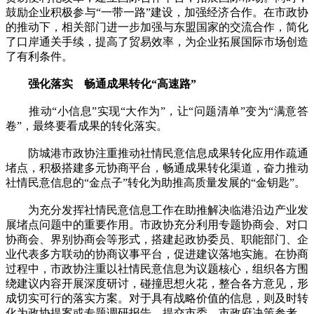
鼓励企业积极参与“一带一路”建设，加强经济合作。在市政协
的推动下，相关部门进一步加强与东盟国家的交流合作，简化
了口岸通关手续，提高了贸易效率，为企业拓展国际市场创造
了有利条件。
强化落实 畅通成果转化“高速路”
推动“小信息”实现“大作为”，让“问题清单”变为“满意答
卷”，最终要看成果的转化落实。
防城港市政协注重推动社情民意信息成果转化应用作疏通
堵点，积极搭建多元协商平台，畅通成果转化渠道，奋力推动
社情民意信息的“金点子”转化为助推高质量发展的“金钥匙”。
为充分发挥社情民意信息工作在助推解决临港沿边产业发
展堵点问题中的重要作用。市政协充分利用专题协商会、对口
协商会、界别协商会等形式，搭建起政协委员、职能部门、企
业代表多方联动的协商议事平台，促进建议落地实施。在协商
过程中，市政协注重以社情民意信息为议题核心，组织各方围
绕建议内容开展深度研讨，碰撞思想火花，整合各方意见，形
成切实可行的落实方案。对于具有战略价值的信息，则及时转
化为政协提案或专题调研报告，提交市委、市政府决策参考。