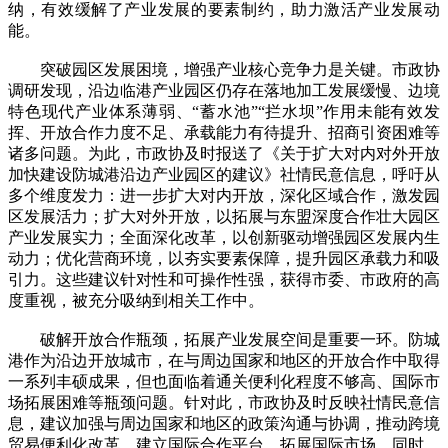
纳，有效缓解了产业发展的要素制约，助力激活产业发展动
能。
突破园区发展困境，增强产业核心竞争力是关键。市政协
调研发现，沿边临港产业园区仍存在落地加工发展缓慢、边境
特色现代产业体系薄弱、“蓄水池”“拦水坝”作用未能有效发
挥、开放合作力度不足、承载能力有待提升、招商引资困难等
诸多问题。为此，市政协及时报送了《关于扩大对内对外开放
加快建设防城港沿边产业园区的建议》社情民意信息，呼吁从
多个维度发力：进一步扩大对内开放，深化区域合作，激发园
区发展活力；扩大对外开放，以拓展与东盟深度合作壮大园区
产业发展实力；全面深化改革，以创新驱动增强园区发展内生
动力；优化营商环境，以夯实要素保障，提升园区承载力和吸
引力。这些建议针对性和可操作性强，获得市委、市政府的高
度重视，被充分吸纳到相关工作中。
破解开放合作瓶颈，拓展产业发展空间是重要一环。防城
港作为沿边开放城市，在与周边国家和地区的开放合作中取得
一系列丰硕成果，但也面临着通关便利化程度不够高、国际市
场拓展困难等瓶颈问题。针对此，市政协及时反映社情民意信
息，建议加强与周边国家和地区的政策沟通与协调，推动跨境
贸易便利化改革，建立国际合作平台，拓展国际市场。同时，