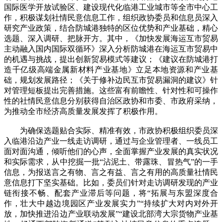
国际医学开放试验区、建设现代化临港工业城市等全市中心工
作，积极谋划社情民意信息工作，组织政协委员和信息员深入
研究产业政策，结合防城港独特的区位优势和产业基础，精心
选题、深入调研、把脉开方。其中，《加快发展海运互市贸易
主动融入国内国际双循环》深入分析防城港在海运互市贸易中
的机遇与挑战，提出创新贸易模式等建议；《建议在防城港打
造千亿级高端金属新材料产业基地》立足本地资源和产业基
础，规划发展路径；《关于修补边民互市贸易漏洞的建议》针
对管理短板提出完善措施。这些富有前瞻性、针对性和可操作
性的社情民意信息分别获得自治区政协和市委、市政府采纳，
为推动全市经济高质量发展发挥了积极作用。
为确保选题贴合实际、精准有效，市政协积极组织委员深
入临港沿边产业一线走访调研，通过与企业管理者、一线员工
面对面沟通，倾听他们的心声，全面掌握产业发展的真实状况
和实际需求，从中挖掘一批“沾泥土、带露珠、冒热气”的一手
信息，为报送言之有物、言之有益、言之有用的高质量社情民
意信息打下坚实基础。比如，委员们针对走访调研发现的产业
链衔接不畅、配套产业滞后等问题，将“拓展与东盟深度合
作，壮大中越边境园区产业发展实力”“持续扩大对内对外开
放，加快推进沿边产业联动发展”“建设北部湾大宗货物产业基