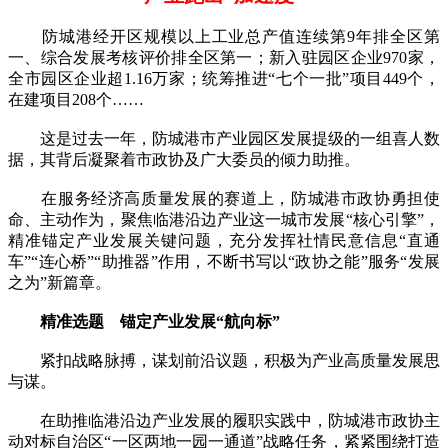
防城港经开区规模以上工业总产值连续第9年排全区第
一、综合发展考核评价排全区第一；新入驻园区企业970家，
全市园区企业超1.16万家；统筹推进“七个一批”项目449个，
在建项目208个……
这是过去一年，防城港市产业园区发展提级的一组喜人数
据，其背后凝聚着市政协及广大委员的倾力助推。
在服务经济高质量发展的赛道上，防城港市政协勇担使
命、主动作为，聚焦临港沿边产业这一城市发展“核心引擎”，
精准锚定产业发展关键问题，充分发挥社情民意信息“直通
车”“连心桥”“助推器”作用，不断书写以“政协之能”服务“发展
之为”新篇章。
精准选题 锚定产业发展“航向标”
紧扣战略脉搏，谋划前沿议题，积极为产业高质量发展思
与谋。
在助推临港沿边产业发展的履职实践中，防城港市政协主
动对标自治区“一区两地一园一通道”战略任务，紧紧围绕打造