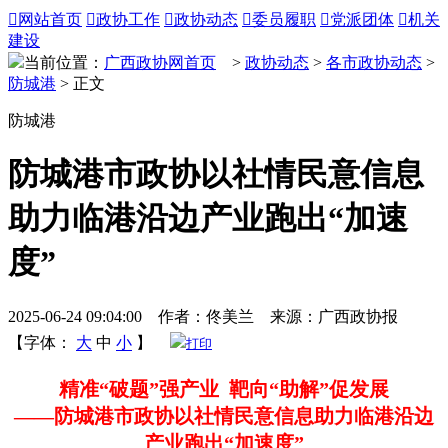

网站首页

政协工作

政协动态

委员履职

党派团体

机关
建设
当前位置：
广西政协网首页
>
政协动态
>
各市政协动态
>
防城港
> 正文
防城港
防城港市政协以社情民意信息
助力临港沿边产业跑出“加速
度”
2025-06-24 09:04:00 作者：佟美兰 来源：广西政协报
【字体：
大
中
小
】
打印
精准“破题”强产业 靶向“助解”促发展
——防城港市政协以社情民意信息助力临港沿边
产业跑出“加速度”