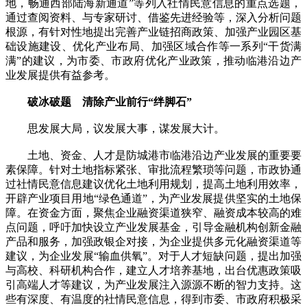
地，畅通西部陆海新通道”等列入社情民意信息的重点选题，
通过查阅资料、与专家研讨、借鉴先进经验等，深入分析问题
根源，有针对性地提出完善产业链招商政策、加强产业园区基
础设施建设、优化产业布局、加强区域合作等一系列“干货满
满”的建议，为市委、市政府优化产业政策，推动临港沿边产
业发展提供有益参考。
破冰破题 清除产业前行“绊脚石”
思发展大局，议发展大事，谋发展大计。
土地、资金、人才是防城港市临港沿边产业发展的重要要
素保障。针对土地指标紧张、审批流程繁琐等问题，市政协通
过社情民意信息建议优化土地利用规划，提高土地利用效率，
开辟产业项目用地“绿色通道”，为产业发展提供坚实的土地保
障。在资金方面，聚焦企业融资渠道狭窄、融资成本较高的难
点问题，呼吁加快设立产业发展基金，引导金融机构创新金融
产品和服务，加强政银企对接，为企业提供多元化融资渠道等
建议，为企业发展“输血供氧”。对于人才短缺问题，提出加强
与高校、科研机构合作，建立人才培养基地，出台优惠政策吸
引高端人才等建议，为产业发展注入源源不断的智力支持。这
些有深度、有温度的社情民意信息，得到市委、市政府积极采