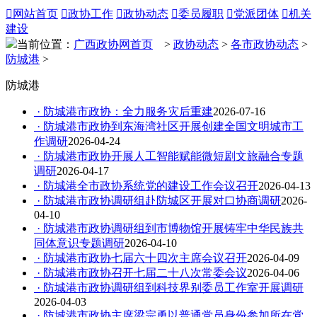

网站首页

政协工作

政协动态

委员履职

党派团体

机关
建设
当前位置：
广西政协网首页
>
政协动态
>
各市政协动态
>
防城港
>
防城港
· 防城港市政协：全力服务灾后重建
2026-07-16
· 防城港市政协到东海湾社区开展创建全国文明城市工
作调研
2026-04-24
· 防城港市政协开展人工智能赋能微短剧文旅融合专题
调研
2026-04-17
· 防城港全市政协系统党的建设工作会议召开
2026-04-13
· 防城港市政协调研组赴防城区开展对口协商调研
2026-
04-10
· 防城港市政协调研组到市博物馆开展铸牢中华民族共
同体意识专题调研
2026-04-10
· 防城港市政协七届六十四次主席会议召开
2026-04-09
· 防城港市政协召开七届二十八次常委会议
2026-04-06
· 防城港市政协调研组到科技界别委员工作室开展调研
2026-04-03
· 防城港市政协主席梁宗勇以普通党员身份参加所在党