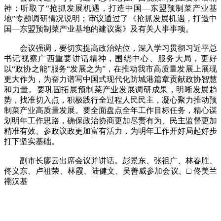
神；听取了“抢抓发展机遇，打造中国—东盟预制菜产业基
地”专题调研情况说明；审议通过了《抢抓发展机遇，打造中
国—东盟预制菜产业基地的建议案》及有关人事事项。
会议强调，要切实提高政治站位，深入学习贯彻习近平总
书记视察广西重要讲话精神，围绕中心、服务大局，更好
以“政协之能”服务“发展之为”，在推动我市高质量发展上展现
更大作为，为奋力谱写中国式现代化防城港篇章贡献政协智慧
和力量。要巩固拓展预制菜产业发展调研成果，明晰发展趋
势，找准切入点，积极践行全过程人民民主，凝心聚力推动预
制菜产业高质量发展。要全面盘点全年工作目标任务，精心谋
划明年工作思路，确保政治协商更加尽责有为、民主监督更加
精准有效、参政议政更加富有活力，为明年工作开好局起好步
打下坚实基础。
副市长廖云出席会议并讲话。彭景东、张祖广、林春胜、
佟义东、卢祖荣、林霞、陆健文、吴善威参加会议。□ 佟美兰
禤汉基