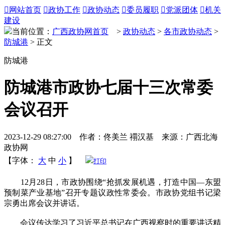

网站首页

政协工作

政协动态

委员履职

党派团体

机关
建设
当前位置：
广西政协网首页
>
政协动态
>
各市政协动态
>
防城港
> 正文
防城港
防城港市政协七届十三次常委
会议召开
2023-12-29 08:27:00 作者：佟美兰 禤汉基 来源：广西北海
政协网
【字体：
大
中
小
】
打印
12月28日，市政协围绕“抢抓发展机遇，打造中国—东盟
预制菜产业基地”召开专题议政性常委会。市政协党组书记梁
宗勇出席会议并讲话。
会议传达学习了习近平总书记在广西视察时的重要讲话精