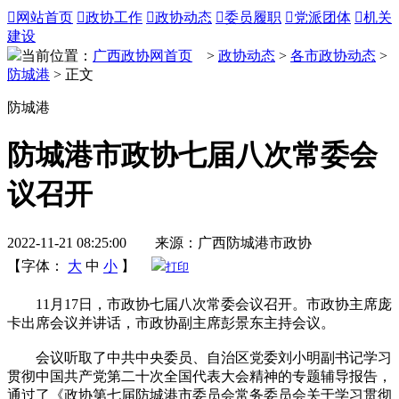

网站首页

政协工作

政协动态

委员履职

党派团体

机关
建设
当前位置：
广西政协网首页
>
政协动态
>
各市政协动态
>
防城港
> 正文
防城港
防城港市政协七届八次常委会
议召开
2022-11-21 08:25:00 来源：广西防城港市政协
【字体：
大
中
小
】
打印
11月17日，市政协七届八次常委会议召开。市政协主席庞
卡出席会议并讲话，市政协副主席彭景东主持会议。
会议听取了中共中央委员、自治区党委刘小明副书记学习
贯彻中国共产党第二十次全国代表大会精神的专题辅导报告，
通过了《政协第七届防城港市委员会常务委员会关于学习贯彻