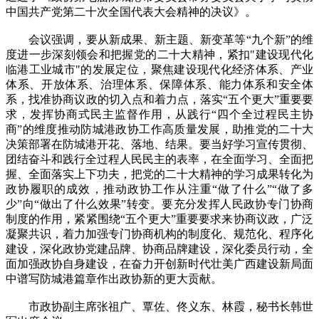
中国共产党第二十次全国代表大会精神的决议》。
会议强调，要从新成果、新主题、新变革等“九个新”的维
度进一步深刻领会和把握党的二十大精神，紧扣"建设现代化
临港工业城市"的发展定位，聚焦建设现代化经济体系、产业
体系、开放体系、治理体系、保障体系、能力体系和安全体
系，找准协商议政的切入点和着力点，落实“五个更大”重要要
求，发挥协商式民主监督作用，从践行“四个全过程民主协
商”的维度推动防城港政协工作高质量发展，助推党的二十大
决策部署在防城港开花、落地、结果。要当好学习宣传贯彻、
团结奋斗和践行全过程人民民主的表率，在全面学习、全面把
握、全面落实上下功夫，把党的二十大精神的学习成果转化为
政协履职的成效，推动政协工作从注重“做了什么”“做了多
少”向“做出了什么效果”转变。要充分发挥人民政协专门协商
制度的作用，紧紧围绕“五个更大”重要要求来协商议政，广泛
凝聚共识，着力加强专门协商机构的制度化、规范化、程序化
建设，深化政协党建品牌、协商品牌建设，深化委员行动，全
面加强政协自身建设，在奋力开创新时代壮美广西建设新局面
中谱写防城港篇章作出政协新的更大贡献。
市政协副主席张祖广、覃佐、佟义东、林霞，秘书长韩世