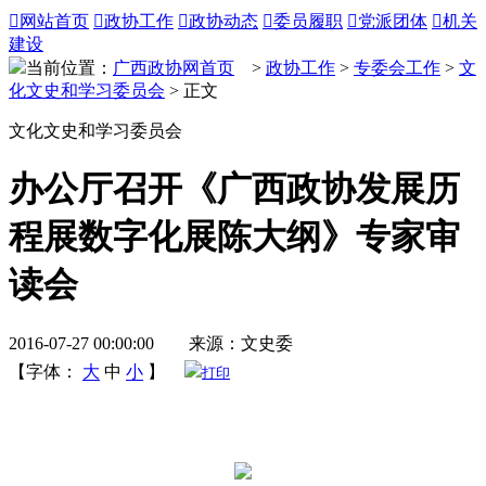

网站首页

政协工作

政协动态

委员履职

党派团体

机关
建设
当前位置：
广西政协网首页
>
政协工作
>
专委会工作
>
文
化文史和学习委员会
> 正文
文化文史和学习委员会
办公厅召开《广西政协发展历
程展数字化展陈大纲》专家审
读会
2016-07-27 00:00:00 来源：文史委
【字体：
大
中
小
】
打印