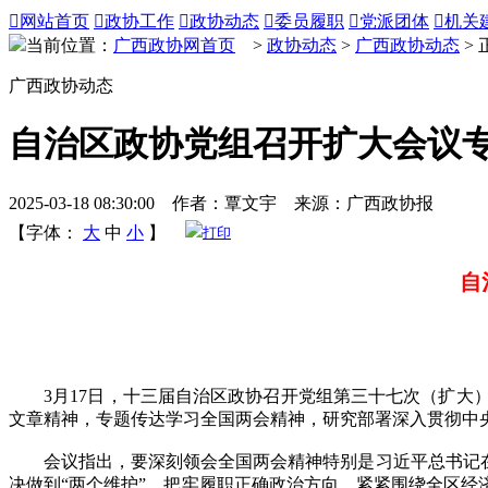

网站首页

政协工作

政协动态

委员履职

党派团体

机关
当前位置：
广西政协网首页
>
政协动态
>
广西政协动态
> 
广西政协动态
自治区政协党组召开扩大会议
2025-03-18 08:30:00 作者：覃文宇 来源：广西政协报
【字体：
大
中
小
】
打印
自
3月17日，十三届自治区政协召开党组第三十七次（扩大）
文章精神，专题传达学习全国两会精神，研究部署深入贯彻中
会议指出，要深刻领会全国两会精神特别是习近平总书记在全
决做到“两个维护”，把牢履职正确政治方向，紧紧围绕全区经