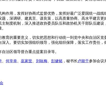
构作用，发挥好协商式监督优势，发挥好最广泛爱国统一战线组
议题，深调研、建真言、谋良策，以高质量协商、高水平建言更
民主制度机制，深入推进政协委员队伍和政协机关干部队伍建设
量。
教育的重要意义，切实把思想和行动统一到党中央和自治区党委
向深入。要切实加强组织领导，强化组织保障，落实工作责任，
5年自治区领导督办重点提案目录等。
学
、
何辛幸
、
巫家世
、
刘咏梅
、
彭健铭
，秘书长
卢能干
参加会议
会