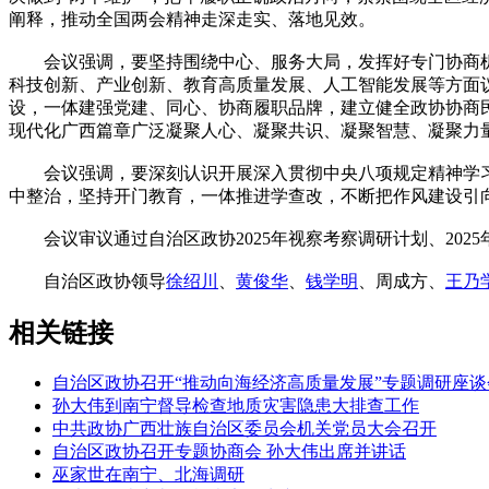
阐释，推动全国两会精神走深走实、落地见效。
会议强调，要坚持围绕中心、服务大局，发挥好专门协商机
科技创新、产业创新、教育高质量发展、人工智能发展等方面
设，一体建强党建、同心、协商履职品牌，建立健全政协协商
现代化广西篇章广泛凝聚人心、凝聚共识、凝聚智慧、凝聚力
会议强调，要深刻认识开展深入贯彻中央八项规定精神学习
中整治，坚持开门教育，一体推进学查改，不断把作风建设引
会议审议通过自治区政协2025年视察考察调研计划、202
自治区政协领导
徐绍川
、
黄俊华
、
钱学明
、周成方、
王乃
相关链接
自治区政协召开“推动向海经济高质量发展”专题调研座谈
孙大伟到南宁督导检查地质灾害隐患大排查工作
中共政协广西壮族自治区委员会机关党员大会召开
自治区政协召开专题协商会 孙大伟出席并讲话
巫家世在南宁、北海调研