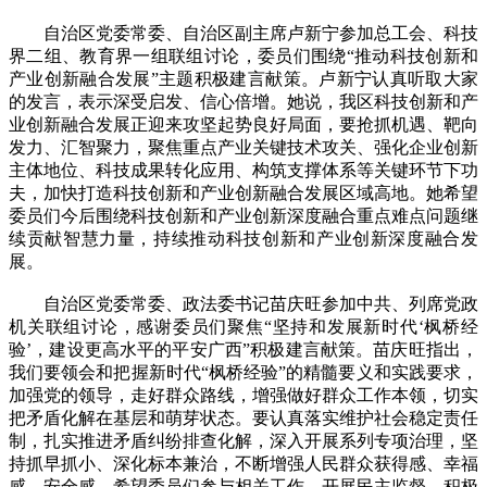
自治区党委常委、自治区副主席卢新宁参加总工会、科技
界二组、教育界一组联组讨论，委员们围绕“推动科技创新和
产业创新融合发展”主题积极建言献策。卢新宁认真听取大家
的发言，表示深受启发、信心倍增。她说，我区科技创新和产
业创新融合发展正迎来攻坚起势良好局面，要抢抓机遇、靶向
发力、汇智聚力，聚焦重点产业关键技术攻关、强化企业创新
主体地位、科技成果转化应用、构筑支撑体系等关键环节下功
夫，加快打造科技创新和产业创新融合发展区域高地。她希望
委员们今后围绕科技创新和产业创新深度融合重点难点问题继
续贡献智慧力量，持续推动科技创新和产业创新深度融合发
展。
自治区党委常委、政法委书记苗庆旺参加中共、列席党政
机关联组讨论，感谢委员们聚焦“坚持和发展新时代‘枫桥经
验’，建设更高水平的平安广西”积极建言献策。苗庆旺指出，
我们要领会和把握新时代“枫桥经验”的精髓要义和实践要求，
加强党的领导，走好群众路线，增强做好群众工作本领，切实
把矛盾化解在基层和萌芽状态。要认真落实维护社会稳定责任
制，扎实推进矛盾纠纷排查化解，深入开展系列专项治理，坚
持抓早抓小、深化标本兼治，不断增强人民群众获得感、幸福
感、安全感。希望委员们参与相关工作，开展民主监督，积极