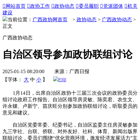

网站首页

政协工作

政协动态

委员履职

党派团体

机关
建设
当前位置：
广西政协网首页
>
政协动态
>
广西政协动态
>
正文
广西政协动态
自治区领导参加政协联组讨论
2025-01-15 08:20:00 来源：广西日报
【字体：
大
中
小
】
打印
1月14日，出席自治区政协十三届三次会议的政协委员分
组讨论政府工作报告。自治区领导房灵敏、陈奕君、农生文、
许永锞、卢新宁、苗庆旺分别参加政协联组讨论，听取委员的
意见和建议。
自治区党委常委、纪委书记，自治区监委主任房灵敏参加
九三学社、台联、侨联、对外友好、社科、体育、新闻出版界
联组讨论，委员们围绕“优化营商环境，激发经济发展活力”主