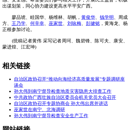
出谋划策，同心协力建设更高水平平安广西。
廖品琥、眭国华、杨维林、胡帆，
黄俊华
、
钱学明
、周成
方、
王乃学
、
何辛幸
、
巫家世
、
刘咏梅
、
彭健铭
，黄海龙、杨
正根参加讨论。
(统稿记者黄伟 采写记者周珂、魏碧锋、陈可夫、康安、
蒙进煌、江宏坤)
相关链接
自治区政协召开“推动向海经济高质量发展”专题调研座
谈会
孙大伟到南宁督导检查地质灾害隐患大排查工作
中共政协广西壮族自治区委员会机关党员大会召开
自治区政协召开专题协商会 孙大伟出席并讲话
巫家世在南宁、北海调研
孙大伟到南宁督导检查安全生产工作
网站链接