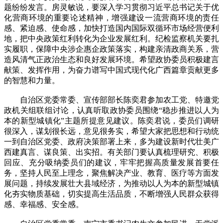
题纷纷发言。房灵敏说，要深入学习贯彻习近平总书记关于优
化营商环境的重要论述精神，增强建设一流营商环境的责任
感、紧迫感、使命感，加快打造国内国际双循环市场经营便利
地，把中央政策红利转化为企业发展红利。纪检监察机关要扎
实履职，保障中央涉企惠企政策落实，构建亲清政商关系，营
造风清气正政治生态和良好发展环境。希望政协委员积极建言
献策、发挥作用，为奋力谱写中国式现代化广西篇章贡献更多
的智慧和力量。
自治区党委常委、宣传部部长陈奕君参加农工党、特邀党
政机关组联组讨论，认真听取政协委员围绕“稳步推进以人为
本的新型城镇化”主题所提意见建议。陈奕君说，委员们调研
很深入，谋划很长远，意见很务实，希望大家把思想和行动统
一到自治区党委、政府决策部署上来，多为建设新时代壮美广
西建真言、谋良策、出实招。有关部门要认真梳理研究、积极
回应、充分吸纳委员们的建议，牢牢把握高质量发展首要任
务，坚持人民至上理念，聚焦解决产业、教育、医疗等方面发
展问题，持续发展壮大县域经济，为推动以人为本的新型城镇
化夯实物质基础，切实提高生活品质，不断增强人民群众获得
感、幸福感、安全感。