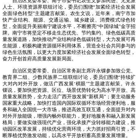
自治区党委常委、南宁市委书记农生文参加民进、无党派
人士、环境资源界联组讨论，委员们围绕“加紧经济社会发展
全面绿色转型”主题建言献策。农生文说，近年来，南宁市加
快产业结构、能源、交通运输、城乡建设、消费模式绿色转
型，全面提升美丽南宁建设水平，不断擦亮“中国绿城”金字招
牌。南宁市将坚定不移走生态优先、节约集约、绿色低碳高质
量发展道路，加快推动产业结构绿色低碳转型，大力发展可再
生能源，积极构建资源循环利用体系，营造全社会共同参与的
绿色生活氛围，以更大力度加紧经济社会发展全面绿色转型，
奋力开创首府高质量发展新局面。
自治区党委常委、自治区常务副主席许永锞参加致公党、
教育界二组、少数民族界二组联组讨论，委员们围绕“持续扩
大对内对外开放，做活广西发展‘棋眼’”主题建言献策。许永
锞说，要加快把资源、区位、场景优势转化为高水平开放、高
质量发展胜势，全力走活广西开放发展“新棋局”；要主动服务
国家重大战略，加快打造国内国际双循环市场经营便利地，服
务和融入全国统一大市场，推进高效互联互通，全面提升对内
对外开放能级，增强内畅外联能力，更好地服务和融入新发展
格局；要做实做强现代产业，强化承接产业转移能力建设，推
动园区改革发展，持续优化营商环境，大力抓好招商引资，不
断厚植优势激发动能，以高水平开放积蓄高质量发展增量。