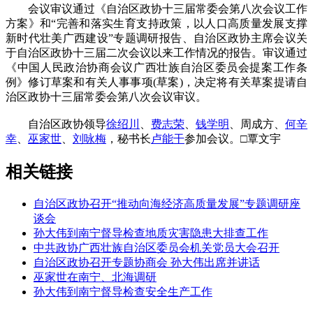
会议审议通过《自治区政协十三届常委会第八次会议工作
方案》和“完善和落实生育支持政策，以人口高质量发展支撑
新时代壮美广西建设”专题调研报告、自治区政协主席会议关
于自治区政协十三届二次会议以来工作情况的报告。审议通过
《中国人民政治协商会议广西壮族自治区委员会提案工作条
例》修订草案和有关人事事项(草案)，决定将有关草案提请自
治区政协十三届常委会第八次会议审议。
自治区政协领导
徐绍川
、
费志荣
、
钱学明
、周成方、
何辛
幸
、
巫家世
、
刘咏梅
，秘书长
卢能干
参加会议。□覃文宇
相关链接
自治区政协召开“推动向海经济高质量发展”专题调研座
谈会
孙大伟到南宁督导检查地质灾害隐患大排查工作
中共政协广西壮族自治区委员会机关党员大会召开
自治区政协召开专题协商会 孙大伟出席并讲话
巫家世在南宁、北海调研
孙大伟到南宁督导检查安全生产工作