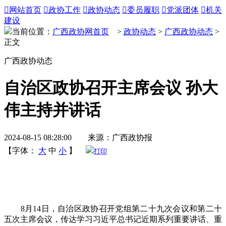

网站首页

政协工作

政协动态

委员履职

党派团体

机关
建设
当前位置：
广西政协网首页
>
政协动态
>
广西政协动态
>
正文
广西政协动态
自治区政协召开主席会议 孙大
伟主持并讲话
2024-08-15 08:28:00 来源：广西政协报
【字体：
大
中
小
】
打印
8月14日，自治区政协召开党组第二十九次会议和第二十
五次主席会议，传达学习习近平总书记近期系列重要讲话、重