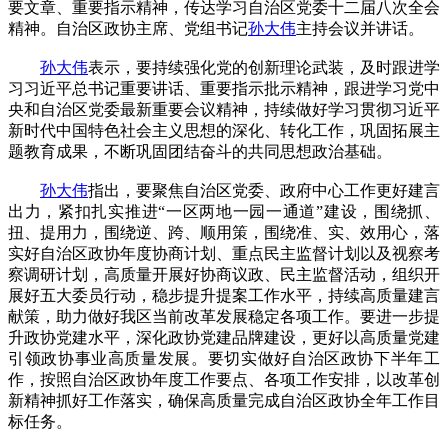
要文章、重要指示精神，传达学习自治区党委十二届八次全会
精神。自治区政协主席、党组书记
孙大伟
主持会议并讲话。
孙大伟
表示，要持续强化党的创新理论武装，及时跟进学
习习近平总书记重要讲话、重要指示批示精神，跟进学习党中
央和自治区党委最新重要会议精神，持续做好学习贯彻习近平
新时代中国特色社会主义思想的深化、转化工作，巩固拓展主
题教育成果，不断巩固团结奋斗的共同思想政治基础。
孙大伟
指出，要聚焦自治区党委、政府中心工作更好建言
出力，紧扣扎实推进“一区两地一园一通道”建设，围绕抓、
扭、提用力，围绕逆、跨、顺用策，围绕准、实、效用心，落
实好自治区政协年度协商计划、重点民主监督计划以及视察考
察调研计划，高质量开展好协商议政、民主监督活动，组织开
展好五大委员行动，稳步提升提案工作水平，持续高质量建言
献策，助力做好我区当前改革发展稳定各项工作。要进一步提
升政协党建水平，深化政协党建品牌建设，更好以高质量党建
引领政协事业高质量发展。要切实做好自治区政协下半年工
作，按照自治区政协年度工作要点、各项工作安排，以改革创
新精神抓好工作落实，确保高质量完成自治区政协全年工作目
标任务。