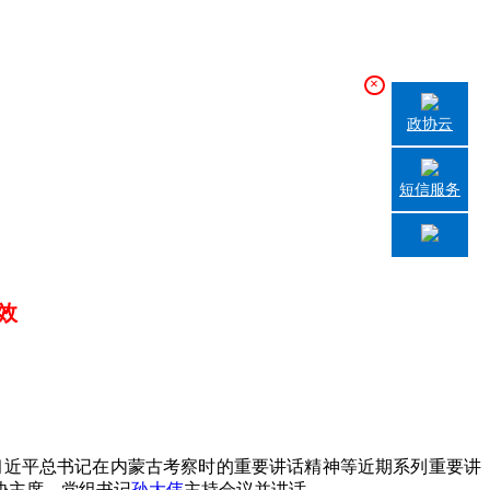
×
政协云
短信服务
效
习习近平总书记在内蒙古考察时的重要讲话精神等近期系列重要讲
协主席、党组书记
孙大伟
主持会议并讲话。