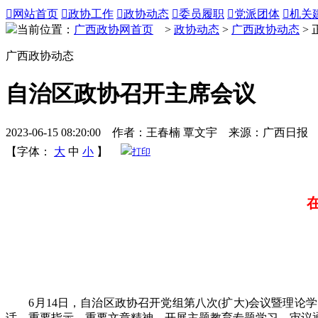

网站首页

政协工作

政协动态

委员履职

党派团体

机关
当前位置：
广西政协网首页
>
政协动态
>
广西政协动态
> 
广西政协动态
自治区政协召开主席会议
2023-06-15 08:20:00 作者：王春楠 覃文宇 来源：广西日报
【字体：
大
中
小
】
打印
6月14日，自治区政协召开党组第八次(扩大)会议暨理论学
话、重要指示、重要文章精神，开展主题教育专题学习，审议