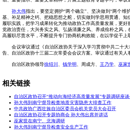
孙大伟
指出，要坚定拥护“两个确立”、坚决做到“两个
基、补足精神之钙、把稳思想之舵，切实做到学思用贯通、知
履职实践，把学习成果转化为推动政协工作高质量发展，更好
党政治责任，大兴务实之风、弘扬清廉之风、养成俭朴之风，在
高履职尽责水平，不断提升专门协商机构效能，在以学促干上
会议审议通过《自治区政协关于深入学习贯彻中共二十大精神
告、自治区政协十三届二次常委会会议方案。审议通过有关人事
自治区政协领导
徐绍川
、
钱学明
、周成方、
王乃学
、
巫家
相关链接
自治区政协召开“推动向海经济高质量发展”专题调研座谈
孙大伟到南宁督导检查地质灾害隐患大排查工作
中共政协广西壮族自治区委员会机关党员大会召开
自治区政协召开专题协商会 孙大伟出席并讲话
巫家世在南宁、北海调研
孙大伟到南宁督导检查安全生产工作