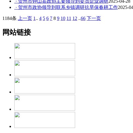
· 贺州市钟山县政协主要领导到委员企业调研
2025-04-28
· 贺州市政协领导到联系乡镇调研抗旱保春耕工作
2025-0
1184条
上一页
1
..
4
5
6
7
8
9
10
11
12
..
66
下一页
网站链接