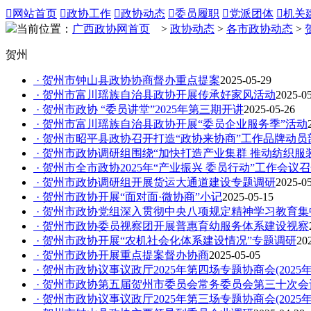

网站首页

政协工作

政协动态

委员履职

党派团体

机关
当前位置：
广西政协网首页
>
政协动态
>
各市政协动态
>
贺州
· 贺州市钟山县政协协商督办重点提案
2025-05-29
· 贺州市富川瑶族自治县政协开展传承好家风活动
2025-0
· 贺州市政协 “委员讲堂”2025年第三期开讲
2025-05-26
· 贺州市富川瑶族自治县政协开展“委员企业服务季”活动
· 贺州市昭平县政协召开打造“政协来协商”工作品牌动员
· 贺州市政协调研组围绕“加快打造产业集群 推动纺织服
· 贺州市全市政协2025年“产业振兴 委员行动”工作会议
· 贺州市政协调研组开展货运大通道建设专题调研
2025-0
· 贺州市政协开展“面对面·微协商”小记
2025-05-15
· 贺州市政协党组深入贯彻中央八项规定精神学习教育集
· 贺州市政协委员视察团开展普惠育幼服务体系建设视察
· 贺州市政协开展“农机社会化体系建设情况”专题调研
20
· 贺州市政协开展重点提案督办协商
2025-05-05
· 贺州市政协议事议政厅2025年第四场专题协商会(2025
· 贺州市政协第五届贺州市委员会常务委员会第三十次会
· 贺州市政协议事议政厅2025年第三场专题协商会(2025