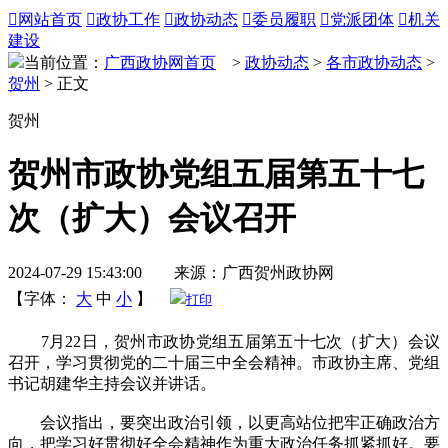

网站首页

政协工作

政协动态

委员履职

党派团体

机关
建设
当前位置：
广西政协网首页
>
政协动态
>
各市政协动态
>
贺州
> 正文
贺州
贺州市政协党组五届第五十七
次（扩大）会议召开
2024-07-29 15:43:00 来源：广西贺州政协网
【字体：
大
中
小
】
打印
7月22日，贺州市政协党组五届第五十七次（扩大）会议
召开，学习贯彻党的二十届三中全会精神。市政协主席、党组
书记胡建华主持会议并讲话。
会议指出，要突出政治引领，以更高站位把牢正确政治方
向，把学习好贯彻好全会精神作为重大政治任务抓紧抓好。要