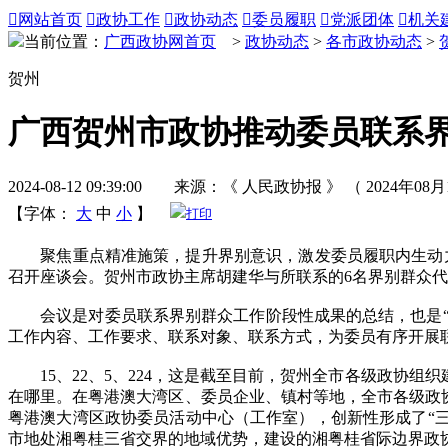

网站首页

政协工作

政协动态

委员履职

党派团体

机关
当前位置：
广西政协网首页
>
政协动态
>
各市政协动态
>
贺州
广西贺州市政协推动委员联系界
2024-08-12 09:39:00 来源：《 人民政协报 》 （ 2024年08月
【字体：
大
中
小
】
打印
聚焦重点精准施策，提升界别意识，激发委员履职内生动力。
召开座谈会。贺州市政协主席胡建华与所联系的6名界别群众
会议是对委员联系界别群众工作阶段性成果的总结，也是“零距
工作内容、工作要求、联系对象、联系方式，为委员有序开展
15、22、5、224，这是截至目前，贺州全市各级政协组
在哪里。在粤港澳大湾区、委员企业、镇村等地，全市各级政协
粤港澳大湾区政协委员活动中心（工作室），创新性形成了“三
市地处湘粤桂三省交界的地域优势，建设的湘粤桂省际边界政