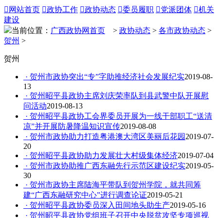

网站首页

政协工作

政协动态

委员履职

党派团体

机关
建设
当前位置：
广西政协网首页
>
政协动态
>
各市政协动态
>
贺州
>
贺州
· 贺州市政协突出“专”字助推经济社会发展纪实
2019-08-
13
· 贺州昭平县政协主席刘庆荣率队到县武警中队开展慰
问活动
2019-08-13
· 贺州昭平县政协工会界委员开展为一线干部职工“送清
凉”并开展防暑降温知识宣传
2019-08-08
· 贺州市政协助力打造粤港澳大湾区美丽后花园
2019-07-
20
· 贺州昭平县政协助力发展壮大村级集体经济
2019-07-04
· 贺州市政协助推广西东融先行示范区建设纪实
2019-05-
30
· 贺州市政协主席陆海平带队到贺州学院，就共同筹
建“广西东融研究中心”进行调查论证
2019-05-21
· 贺州昭平县政协委员深入田间地头助生产
2019-05-16
· 贺州昭平县政协党组班子召开中央脱贫攻坚专项巡视