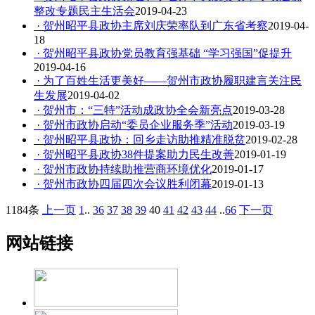
整改专题民主生活会
2019-04-23
· 贺州昭平县政协主席刘庆荣率队到广东省考察
2019-04-
18
· 贺州昭平县政协党员教育强基础 “学习强国”促提升
2019-04-16
· 为了百姓生活更美好——贺州市政协履职建言关注民
生发展
2019-04-02
· 贺州市：“三特”活动成政协全会新亮点
2019-03-28
· 贺州市政协启动“委员企业服务季”活动
2019-03-19
· 贺州昭平县政协：回乡走访助推精准脱贫
2019-02-28
· 贺州昭平县政协38件提案助力民生改善
2019-01-19
· 贺州市政协持续助推营商环境优化
2019-01-17
· 贺州市政协四届四次会议胜利闭幕
2019-01-13
1184条
上一页
1
..
36
37
38
39
40
41
42
43
44
..
66
下一页
网站链接