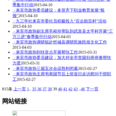
季集中行动
2015-04-10
· 来宾市政协委员建议：多管齐下职业教育发展“瓶
颈”
2015-04-10
· 九三学社来宾市委社员积极投入“百企助百村”活动
2015-04-10
· 来宾市政协副主席毛裕玲带队到武宣县太平村开展“三
万三进”春季集中行动
2015-04-03
· 来宾市政协调研组赴忻城县调研民族民俗文化工作
2015-04-03
· 来宾市政协到扶贫点开展帮扶工作
2015-03-31
· 来宾市政协委员建议：加大对全市贫困归侨侨眷帮扶
力度
2015-03-31
· 来宾市政协三届五次会议胜利闭幕
2015-02-27
· 来宾市政协主席韦善国节后上班首日走访慰问干部职
工
2015-02-27
815条
上一页
1
..
35
36
37
38
39
40
41
42
43
..
46
下一页
网站链接