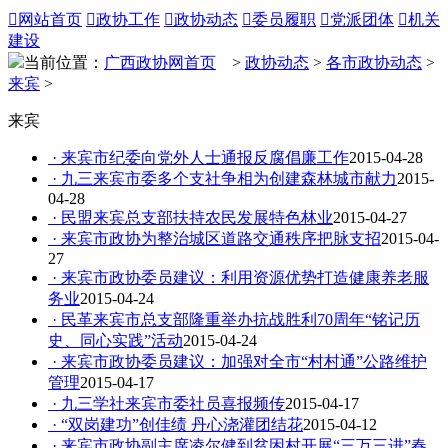

网站首页

政协工作

政协动态

委员履职

党派团体

机关
建设
当前位置：
广西政协网首页
>
政协动态
>
各市政协动态
>
来宾
>
来宾
· 来宾市纪委向党外人士通报反腐倡廉工作
2015-04-28
· 九三来宾市委多个支社争相为创建森林城市献力
2015-
04-28
· 民盟来宾总支部扶持农民发展特色林业
2015-04-27
· 来宾市政协为整治城区道路交通秩序把脉支招
2015-04-
27
· 来宾市政协委员建议：利用资源优势打造健康养老服
务业
2015-04-24
· 民革来宾市总支部隆重举办抗战胜利70周年“铭记历
史、同心实践”活动
2015-04-24
· 来宾市政协委员建议：加强对全市“村村通”公路维护
管理
2015-04-17
· 九三学社来宾市委社员喜报频传
2015-04-17
· “双岗建功”创佳绩 丹心浇灌团结花
2015-04-12
· 来宾市政协副主席凌尔健到贫困村开展“三万三进”春