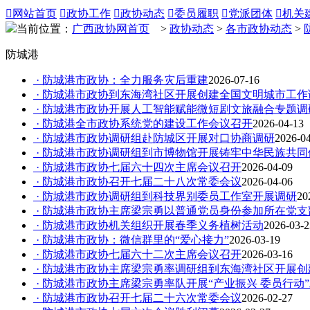

网站首页

政协工作

政协动态

委员履职

党派团体

机关
当前位置：
广西政协网首页
>
政协动态
>
各市政协动态
>
防城港
· 防城港市政协：全力服务灾后重建
2026-07-16
· 防城港市政协到东海湾社区开展创建全国文明城市工作
· 防城港市政协开展人工智能赋能微短剧文旅融合专题调
· 防城港全市政协系统党的建设工作会议召开
2026-04-13
· 防城港市政协调研组赴防城区开展对口协商调研
2026-0
· 防城港市政协调研组到市博物馆开展铸牢中华民族共
· 防城港市政协七届六十四次主席会议召开
2026-04-09
· 防城港市政协召开七届二十八次常委会议
2026-04-06
· 防城港市政协调研组到科技界别委员工作室开展调研
20
· 防城港市政协主席梁宗勇以普通党员身份参加所在党
· 防城港市政协机关组织开展春季义务植树活动
2026-03-2
· 防城港市政协：微信群里的“爱心接力”
2026-03-19
· 防城港市政协七届六十二次主席会议召开
2026-03-16
· 防城港市政协主席梁宗勇率调研组到东海湾社区开展
· 防城港市政协主席梁宗勇率队开展“产业振兴 委员行动
· 防城港市政协召开七届二十六次常委会议
2026-02-27