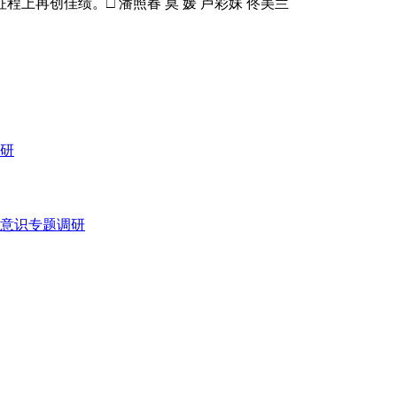
再创佳绩。□ 潘照春 莫 媛 卢彩妹 佟美兰
研
意识专题调研