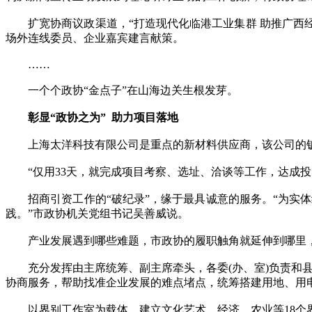
扩宽协商议政渠道，“打造现代化临港工业集群 助推广西经济
场外连线委员、企业嘉宾建言献策。
……
一个个政协“金点子”在山海边关生根发芽。
彰显“政协之为” 助力项目落地
上海太洋科技有限公司是重点的新材料供应商，该公司的铍及
“仅用33天，就完成项目考察、选址、洽谈等工作，达成投资
招商引资工作的“破纪录”，缘于最具诚意的服务。“为实体经
践。”市政协机关党组书记吴善威说。
产业发展遇到哪些难题，市政协的履职触角就延伸到哪里，关
充分发挥由主席统筹、副主席牵头，各委(办、室)负责和县(
协商服务，帮助找准企业发展的难点堵点，统筹搭建用地、用
以界别工作室为载体，建立文化艺术、经济、农业等18个界