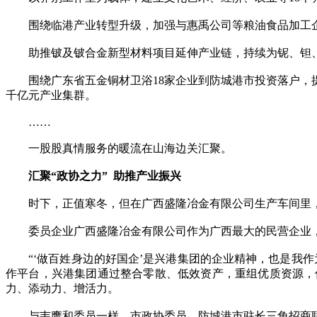
围绕临港产业转型升级，加强与惠禹公司等粮油食品加工企
助推铍及铍合金新型材料项目延伸产业链，持续为铌、钽、铷
围绕广东省五金铜材卫浴18家企业到防城港市投资落户，提
千亿元产业集群。
……
一股股真情服务的暖流在山海边关汇聚。
汇聚“政协之力” 助推产业振兴
时下，正值寒冬，但在广西盛隆冶金有限公司生产车间里，
委员企业广西盛隆冶金有限公司作为广西最大的民营企业，营业收
“‘做百姓身边的好国企’是兴港集团的企业精神，也是我作
作平台，兴港集团通过整合零散、低效资产，重组优质资源，
力、添动力、增活力。
与韦鹰和委员一样，市政协委员、防城港市驻长三角招商联