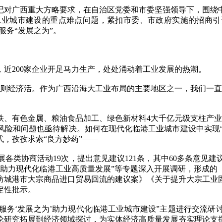
对广西重大方略要求，在自治区党委和市委坚强领导下，围绕中
工业城市建设的重点难点问题，紧扣市委、市政府实施的招商引
服务“发展之为”。
200家企业开足马力生产，处处涌动着工业发展的热潮。
经济活。作为广西沿海大工业布局的主要地区之一，我们一直
有色金属、粮油食品加工、绿色新材料4大千亿元级支柱产业
险和问题也亟待解决。如何在现代化临港工业城市建设中实现“好
，孜孜求索“良方妙药”——
类协商活动19次，提出意见建议121条，其中60多条意见建
助力现代化临港工业高质量发展”等专题深入开展调研，形成的《关
防城港市大宗商品进口贸易回流的建议案》《关于提升大宗工业
定性批示。
服务‘发展之为’助力现代化临港工业城市建设”主题进行交流研
论研究拓展到经济领域探讨，为实体经济高质量发展夯实理论支