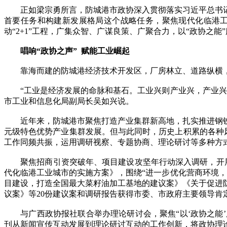
正如梁宗勇所言，防城港市政协深入贯彻落实习近平总书记
首要任务和构建新发展格局这个战略任务，聚焦现代化临港
动“2+1”工程，广集众智、广谋良策、广聚合力，以“政协之能”
唱响“政协之声” 赋能工业崛起
靠海而建的防城港经济技术开发区，厂房林立、道路纵横，近
“工业是经济发展的命脉和基石。工业兴则产业兴，产业兴则
市工业和信息化局副局长吴如兴说。
近年来，防城港市聚焦打造产业集群新高地，扎实推进钢铁、
元级特色优势产业集群发展。但与此同时，历史上积累的各种风
工作同频共振，运用调研视察、专题协商、理论研讨等多种方式
聚焦招商引资突破年、项目建设攻坚年行动深入调研，开展各
代化临港工业城市的实施方案》，围绕“进一步优化营商环境，
目建设，打造全国最大菜籽油加工基地的建议案》《关于促进
议案》等20份建议案和调研报告获得市委、市政府主要领导肯
与广西政协报社联合举办理论研讨会，聚焦“以‘政协之能’
刊从新闻宣传互动发展到理论研讨互动的工作创新，将政协理