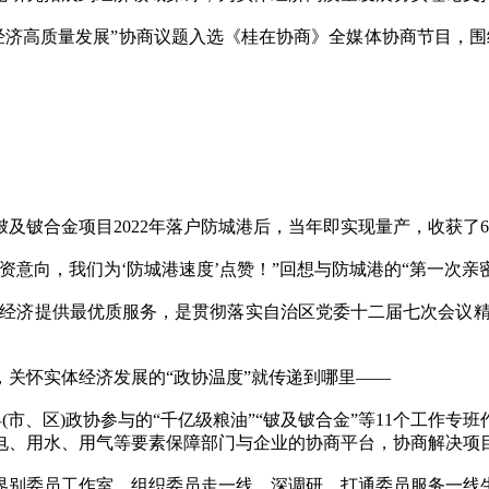
高质量发展”协商议题入选《桂在协商》全媒体协商节目，围绕
铍合金项目2022年落户防城港后，当年即实现量产，收获了6
意向，我们为‘防城港速度’点赞！”回想与防城港的“第一次亲
济提供最优质服务，是贯彻落实自治区党委十二届七次会议精神
怀实体经济发展的“政协温度”就传递到哪里——
市、区)政协参与的“千亿级粮油”“铍及铍合金”等11个工作专
电、用水、用气等要素保障部门与企业的协商平台，协商解决项目
别委员工作室，组织委员走一线、深调研，打通委员服务一线生