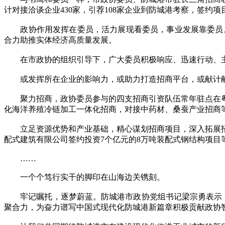
计对接洽谈企业430家，引荐108家企业到防城港考察，签约项目投
政协作用发挥在委员，活力展现看委员，事业发展靠委员。市
合力助推实体经济高质量发展。
在市政协的组织引导下，广大委员积极响应、迅速行动、
或发挥所在企业的影响力，或助力打造招商平台，或献计献
聚力招商，政协委员参与的四支招商引资队伍常年驻点在粤
化海洋养殖冷链加工一体化招商，对接中药材、桑蚕产业招商
立足资源优势和产业基础，精心谋划招商项目，深入拓展招商
配式建筑有限公司签约投资7个亿元的8万吨装配式钢结构项目
……
一个个笃行实干的脚印在山海边关镌刻。
牢记嘱托，逐梦蔚蓝。防城港市政协党组书记梁宗勇表示，将朝
聚合力，为奋力谱写中国式现代化防城港新篇章积极贡献政协