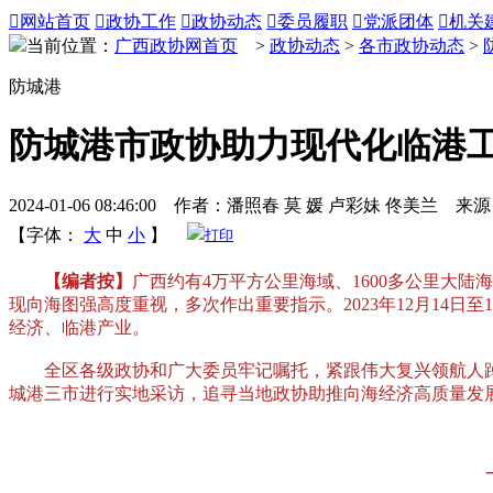

网站首页

政协工作

政协动态

委员履职

党派团体

机关
当前位置：
广西政协网首页
>
政协动态
>
各市政协动态
>
防城港
防城港市政协助力现代化临港
2024-01-06 08:46:00 作者：潘照春 莫 媛 卢彩妹 佟美兰
【字体：
大
中
小
】
打印
【编者按】
广西约有4万平方公里海域、1600多公里大
现向海图强高度重视，多次作出重要指示。2023年12月14
经济、临港产业。
全区各级政协和广大委员牢记嘱托，紧跟伟大复兴领航人踔
城港三市进行实地采访，追寻当地政协助推向海经济高质量发展