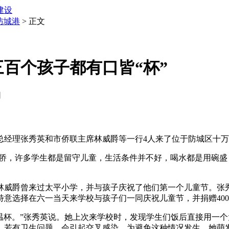
建设
防城港
> 正文
百个孩子都有口皆“杯”
网
经理张秀英和市侨联主席林威爵等一行4人来了位于防城区十万山
归侨，许多学生都是留守儿童，生活条件并不好，喝水都是用碗
威爵曾来过太平小学，并与孩子庆祝了他们第一个儿童节。张
意选择在六一当天来学校与孩子们一同庆祝儿童节，并捐赠400
温杯。”张秀英说。她上次来学校时，发现学生们饭后直接用一
，若有卫生问题，会引起交叉感染。为避免这种情况发生，她萌