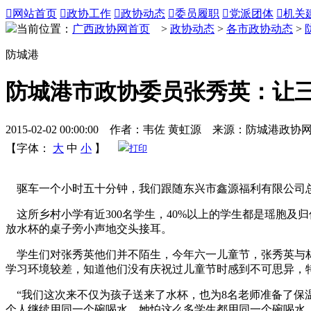

网站首页

政协工作

政协动态

委员履职

党派团体

机关
当前位置：
广西政协网首页
>
政协动态
>
各市政协动态
>
防城港
防城港市政协委员张秀英：让三
2015-02-02 00:00:00 作者：韦佐 黄虹源 来源：防城港政协
【字体：
大
中
小
】
打印
驱车一个小时五十分钟，我们跟随东兴市鑫源福利有限公司总
这所乡村小学有近300名学生，40%以上的学生都是瑶胞及
放水杯的桌子旁小声地交头接耳。
学生们对张秀英他们并不陌生，今年六一儿童节，张秀英与林
学习环境较差，知道他们没有庆祝过儿童节时感到不可思异，特
“我们这次来不仅为孩子送来了水杯，也为8名老师准备了保
个人继续用同一个碗喝水，她怕这么多学生都用同一个碗喝水