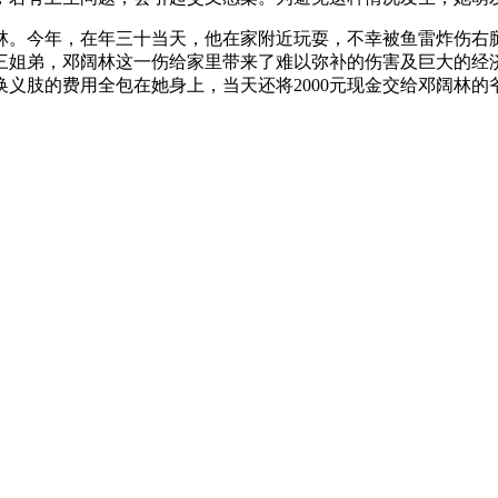
。今年，在年三十当天，他在家附近玩耍，不幸被鱼雷炸伤右
三姐弟，邓阔林这一伤给家里带来了难以弥补的伤害及巨大的经
义肢的费用全包在她身上，当天还将2000元现金交给邓阔林的爷