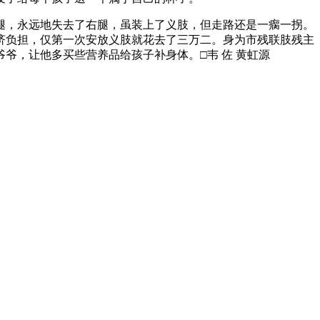
腿，永远地失去了右腿，虽装上了义肢，但走路还是一瘸一拐。
济负担，仅第一次安放义肢就花去了三万二。身为市残联肢残主
爷，让他多买些营养品给孩子补身体。□韦 佐 黄虹源