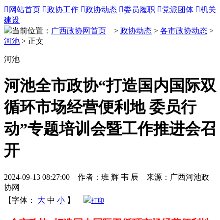

网站首页

政协工作

政协动态

委员履职

党派团体

机关
建设
当前位置：
广西政协网首页
>
政协动态
>
各市政协动态
>
河池
> 正文
河池
河池全市政协“打造国内国际双
循环市场经营便利地 委员行
动”专题培训会暨工作推进会召
开
2024-09-13 08:27:00 作者：班 辉 韦 辰 来源：广西河池政
协网
【字体：
大
中
小
】
打印