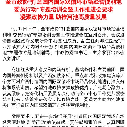
全市政协“打造国内国际双循环市场经营便利地
委员行动”专题培训会暨工作推进会要求
凝聚政协力量 助推河池高质量发展
9月12日下午，全市政协“打造国内国际双循环市场经营便
利地 委员行动”专题培训会暨工作推进会在宜州召开。会议邀
请自治区政府发展研究中心党组成员、副主任商娜红围绕“广
西持续扩大对内对外开放 打造国内国际双循环市场经营便利
地”主题作专题培训辅导。市政协党组书记、主席黎丽出席会
议并讲话。
商娜红从重大意义和内涵分析，基础条件和主要差距，国
内国外案例分析以及广西实践路径、重点领域和政策建议等四
个方面对广西打造国内国际双循环市场经营便利地进行深入分
析和系统讲解。希望河池政协发挥政协优势，广泛凝心聚力，
认真履职，把深化拓展委员专项行动与全市中心工作更加紧密
结合起来，统筹推进落实，以政协之能、委员之力助力河池服
务广西打造国内国际双循环市场经营便利地。
黎丽要求，要进一步增强开展“打造国内国际双循环市场
经营便利地 委员行动”的使命感、责任感和紧迫感，认真回顾