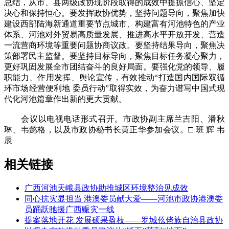
总结，从市、县两级政协现阶段取得的成效中提振信心、坚定
决心和保持恒心。要发挥政协优势，坚持问题导向，聚焦加快
建设西部陆海新通道重要节点城市、构建富有河池特色的产业
体系、河池对外贸易高质量发展、推进高水平开放开发、营造
一流营商环境等重要问题协商议政。要坚持结果导向，聚焦决
策部署民主监督。要坚持目标导向，聚焦目标任务凝心聚力，
更好巩固发展全市团结奋斗的良好局面。要强化党的领导、履
职能力、作用发挥、舆论宣传，有效推动“打造国内国际双循
环市场经营便利地 委员行动”取得实效，为奋力谱写中国式现
代化河池篇章作出新的更大贡献。
会议以电视电话形式召开。市政协副主席兰吉阳、潘秋
琳、韦懿格，以及市政协秘书长黄正华参加会议。□ 班 辉 韦
辰
相关链接
广西河池天峨县政协助推城区环境整治见成效
同心抗灾显担当 港澳委员献大爱——河池市政协港澳委
员踊跃驰援广西赈灾一线
提案落地开花 发展硕果盈枝——罗城仫佬族自治县政协