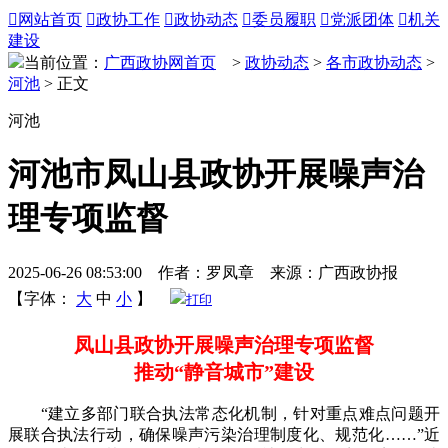

网站首页

政协工作

政协动态

委员履职

党派团体

机关
建设
当前位置：
广西政协网首页
>
政协动态
>
各市政协动态
>
河池
> 正文
河池
河池市凤山县政协开展噪声治
理专项监督
2025-06-26 08:53:00 作者：罗凤章 来源：广西政协报
【字体：
大
中
小
】
打印
凤山县政协开展噪声治理专项监督
推动“静音城市”建设
“建立多部门联合执法常态化机制，针对重点难点问题开
展联合执法行动，确保噪声污染治理制度化、规范化……”近