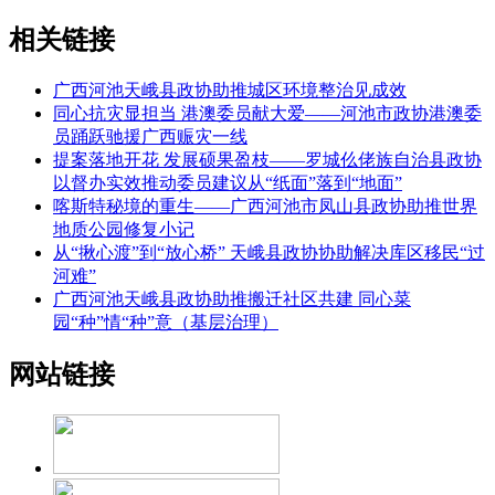
相关链接
广西河池天峨县政协助推城区环境整治见成效
同心抗灾显担当 港澳委员献大爱——河池市政协港澳委
员踊跃驰援广西赈灾一线
提案落地开花 发展硕果盈枝——罗城仫佬族自治县政协
以督办实效推动委员建议从“纸面”落到“地面”
喀斯特秘境的重生——广西河池市凤山县政协助推世界
地质公园修复小记
从“揪心渡”到“放心桥” 天峨县政协协助解决库区移民“过
河难”
广西河池天峨县政协助推搬迁社区共建 同心菜
园“种”情“种”意（基层治理）
网站链接