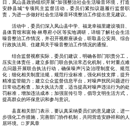
日，凤山县政协组织开展“加强整治社会生活噪音环境，打造
安静县城”专项民主监督活动，委员们紧扣议题履行监督职
责，为进一步做好社会生活噪音环境整治工作提出意见建议。
活动中，委员们深入凤山县中学、福龙幸福里建设项目、
县体育馆和富翰·林尊府小区等实地调研，详细了解社会生活
噪音整治工作情况，并召开视察座谈会，听取县公安局、综合
行政执法局、住建局关于噪音整治工作情况的通报。
结合监督视察实际，委员们建议，明确各部门职责分工，
压实主体责任，建立多部门联合执法常态化机制，针对重点难
点问题开展联合执法行动，确保噪声污染治理制度化、规范
化；细化相关制度法规，规范行业标准，强化科技支撑，提升
精准监管能力；建立公众监督信息平台，对噪声扰民问题进行
日常动态检查，加大执法力度，适当提高对噪声违法行为的处
罚标准，增加违法成本；加强宣传引导，倡导文明生活方式，
提高群众的环保意识和参与意识。
县直相关部门表示，要认真采纳委员们的意见建议，进一
步强化工作措施，完善部门协作机制，共同营造安静祥和的人
居环境。□ 罗凤章