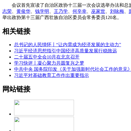
会议首先宣读了自治区政协十三届一次会议选举办法和总监
志荣
、
黄俊华
、
钱学明
、
王乃学
、
何辛幸
、
巫家世
、
刘咏梅
、
举出政协第十三届广西壮族自治区委员会常务委员120名。
相关链接
总书记的人民情怀丨“让内需成为经济发展的主动力”
习近平经济思想指引中国经济高质量发展行稳致远
二十届五中全会10月在北京召开
学习快评丨凝心聚力共圆复兴之梦
中共中央 国务院印发《关于加强新时代社会工作的意见
习近平对基础教育工作作出重要指示
网站链接