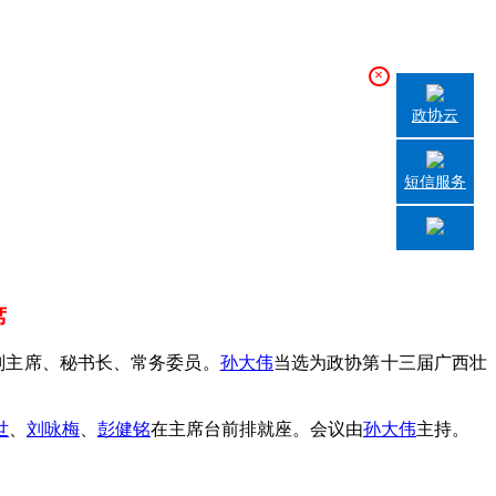
×
政协云
短信服务
席
副主席、秘书长、常务委员。
孙大伟
当选为政协第十三届广西壮
世
、
刘咏梅
、
彭健铭
在主席台前排就座。会议由
孙大伟
主持。