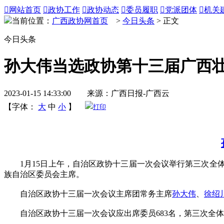

网站首页

政协工作

政协动态

委员履职

党派团体

机关
当前位置：
广西政协网首页
>
今日头条
> 正文
今日头条
孙大伟当选政协第十三届广西
2023-01-15 14:33:00 来源：广西日报-广西云
【字体：
大
中
小
】
打印
1月15日上午，自治区政协十三届一次会议举行第三次全体
族自治区委员会主席。
自治区政协十三届一次会议主席团常务主席
孙大伟
、
徐绍
自治区政协十三届一次会议应出席委员683名，第三次全体会