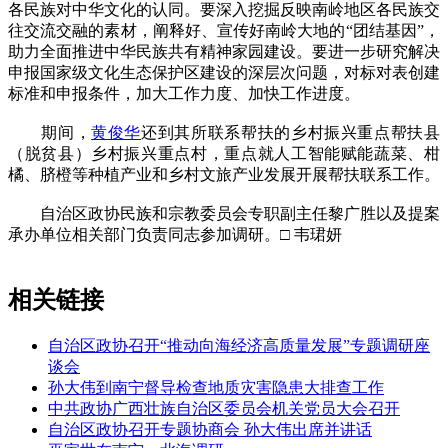
各民族对中华文化的认同。要深入挖掘反映南岭地区各民族交
往交流交融的素材，阐释好、宣传好南岭大地的“团结基因”，
助力全面推进中华民族共有精神家园建设。要进一步研究解决
申报国家级文化生态保护区建设的深层次问题，对标对表创建
标准和申报条件，加大工作力度、加快工作进度。
期间，
黄俊华
还到其所联系帮扶的乡村振兴重点帮扶县
（脱贫县）乡村振兴重点村，重点就人工智能赋能蔬菜、柑
橘、脐橙等种植产业和乡村文旅产业发展开展帮扶联系工作。
自治区政协民族和宗教委员会专职副主任黎广胜以及提案
承办单位相关部门负责同志参加调研。□ 韦珺妍
相关链接
自治区政协召开“推动向海经济高质量发展”专题调研座
谈会
孙大伟到南宁督导检查地质灾害隐患大排查工作
中共政协广西壮族自治区委员会机关党员大会召开
自治区政协召开专题协商会 孙大伟出席并讲话