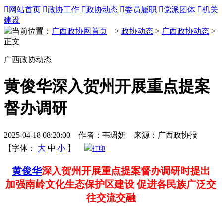

网站首页

政协工作

政协动态

委员履职

党派团体

机关
建设
当前位置：
广西政协网首页
>
政协动态
>
广西政协动态
>
正文
广西政协动态
黄俊华深入贺州开展重点提案
督办调研
2025-04-18 08:20:00 作者：韦珺妍 来源：广西政协报
【字体：
大
中
小
】
打印
黄俊华
深入贺州开展重点提案督办调研时提出
加强南岭文化生态保护区建设 促进各民族广泛交
往交流交融