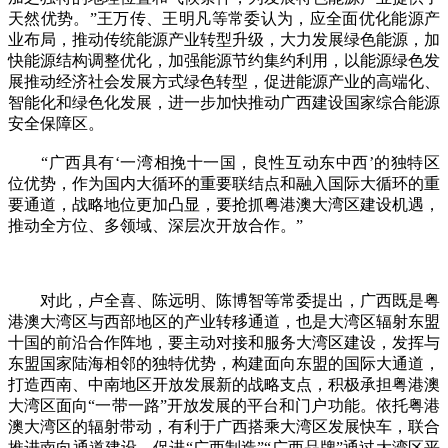
天然优势。”王万传、王明凡等常委认为，应全面优化能源产
业布局，推动传统能源产业转型升级，大力发展绿色能源，加
快能源结构调整优化，加强能源节约集约利用，以能源绿色发
展推动经济社会发展方式绿色转型，促进能源产业的高端化、
智能化和绿色化发展，进一步加快推动广西建设国家综合能源
安全保障区。
“广西具有‘一湾相挽十一国，良性互动东中西’的独特区
位优势，作为国内大循环的重要联结点和融入国际大循环的重
要通道，战略地位更加凸显，要抢抓粤港澳大湾区建设机遇，
推动全方位、多领域、深层次开放合作。”
对此，卢全喜、陈远明、陈博智等常委提出，广西既是粤
港澳大湾区与西部地区的产业转移通道，也是大湾区辐射东盟
十国的前沿合作阵地，要主动对接和服务大湾区建设，发挥与
东盟国家陆海相邻的独特优势，构建面向东盟的国际大通道，
打造西南、中南地区开放发展新的战略支点，积极承担粤港澳
大湾区面向“一带一路”开放发展的平台和门户功能。依托粤港
澳大湾区的辐射带动，有利于广西搭乘大湾区发展快车，联合
推进南向通道建设，促进“广西制造”“广西品牌”通过大湾区平