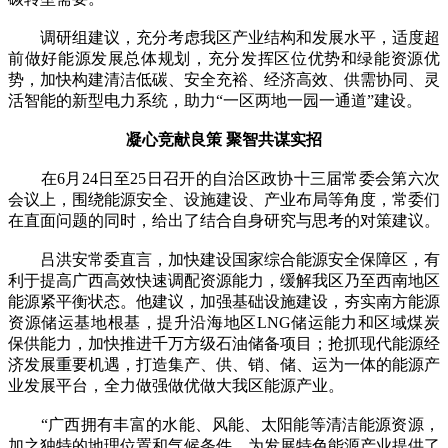
调研组建议，充分考虑我区产业结构和发展水平，适度超
前做好能源发展总体规划，充分发挥区位优势和绿能资源优
势，加快构建清洁低碳、安全充裕、经济高效、供需协同、灵
活智能的新型电力系统，助力“一区两地一园一通道”建设。
凝心竞献良策 聚智共谋实招
在6月24日至25日召开的自治区政协十三届常委会第六次
会议上，围绕能源安全、设施建设、产业布局等角度，常委们
在直面问题的同时，给出了结合自身研究与思考的对策建议。
吕洪安常委直言，加快建设国家综合能源安全保障区，有
利于提高广西高效快速调配资源能力，缓解我区乃至西南地区
能源紧平衡状态。他建议，加强基础设施建设，夯实南方能源
资源储运基地根基，提升沿海地区LNG储运能力和区域煤炭
保供能力，加快推进千万方级石油储备项目；抢抓现代能源经
济发展重要机遇，打造集产、供、销、储、运为一体的能源产
业发展平台，全力做强做优做大我区能源产业。
“广西拥有丰富的水能、风能、太阳能等清洁能源资源，
加之独特的地理位置和气候条件，为发展特色能源产业提供了