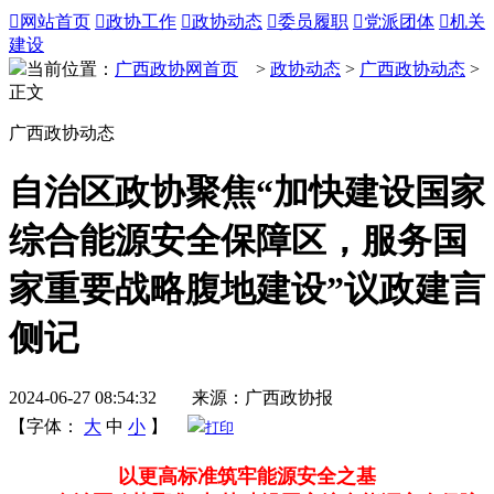

网站首页

政协工作

政协动态

委员履职

党派团体

机关
建设
当前位置：
广西政协网首页
>
政协动态
>
广西政协动态
>
正文
广西政协动态
自治区政协聚焦“加快建设国家
综合能源安全保障区，服务国
家重要战略腹地建设”议政建言
侧记
2024-06-27 08:54:32 来源：广西政协报
【字体：
大
中
小
】
打印
以更高标准筑牢能源安全之基