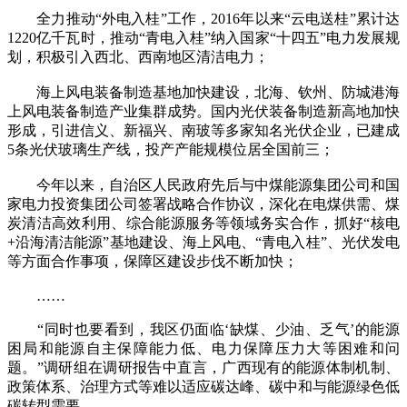
全力推动“外电入桂”工作，2016年以来“云电送桂”累计达
1220亿千瓦时，推动“青电入桂”纳入国家“十四五”电力发展规
划，积极引入西北、西南地区清洁电力；
海上风电装备制造基地加快建设，北海、钦州、防城港海
上风电装备制造产业集群成势。国内光伏装备制造新高地加快
形成，引进信义、新福兴、南玻等多家知名光伏企业，已建成
5条光伏玻璃生产线，投产产能规模位居全国前三；
今年以来，自治区人民政府先后与中煤能源集团公司和国
家电力投资集团公司签署战略合作协议，深化在电煤供需、煤
炭清洁高效利用、综合能源服务等领域务实合作，抓好“核电
+沿海清洁能源”基地建设、海上风电、“青电入桂”、光伏发电
等方面合作事项，保障区建设步伐不断加快；
……
“同时也要看到，我区仍面临‘缺煤、少油、乏气’的能源
困局和能源自主保障能力低、电力保障压力大等困难和问
题。”调研组在调研报告中直言，广西现有的能源体制机制、
政策体系、治理方式等难以适应碳达峰、碳中和与能源绿色低
碳转型需要。