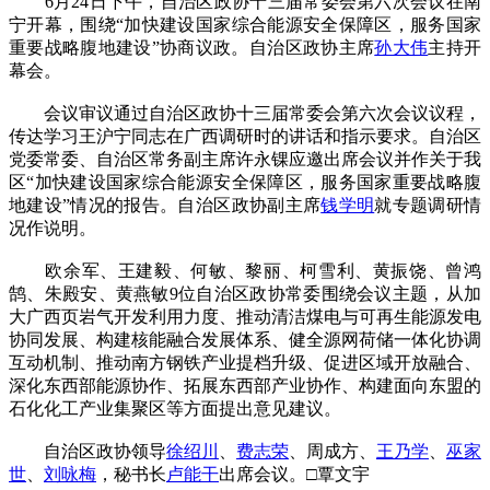
6月24日下午，自治区政协十三届常委会第六次会议在南
宁开幕，围绕“加快建设国家综合能源安全保障区，服务国家
重要战略腹地建设”协商议政。自治区政协主席
孙大伟
主持开
幕会。
会议审议通过自治区政协十三届常委会第六次会议议程，
传达学习王沪宁同志在广西调研时的讲话和指示要求。自治区
党委常委、自治区常务副主席许永锞应邀出席会议并作关于我
区“加快建设国家综合能源安全保障区，服务国家重要战略腹
地建设”情况的报告。自治区政协副主席
钱学明
就专题调研情
况作说明。
欧余军、王建毅、何敏、黎丽、柯雪利、黄振饶、曾鸿
鹄、朱殿安、黄燕敏9位自治区政协常委围绕会议主题，从加
大广西页岩气开发利用力度、推动清洁煤电与可再生能源发电
协同发展、构建核能融合发展体系、健全源网荷储一体化协调
互动机制、推动南方钢铁产业提档升级、促进区域开放融合、
深化东西部能源协作、拓展东西部产业协作、构建面向东盟的
石化化工产业集聚区等方面提出意见建议。
自治区政协领导
徐绍川
、
费志荣
、周成方、
王乃学
、
巫家
世
、
刘咏梅
，秘书长
卢能干
出席会议。□覃文宇