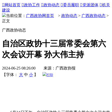

网站首页

政协工作

政协动态

委员履职

党派团体

机关
建设
当前位置：
广西政协网首页
>
政协动态
>
广西政协动态
>
正文
广西政协动态
自治区政协十三届常委会第六
次会议开幕 孙大伟主持
2024-06-25 08:26:00 来源：广西政协报
【字体：
大
中
小
】
打印