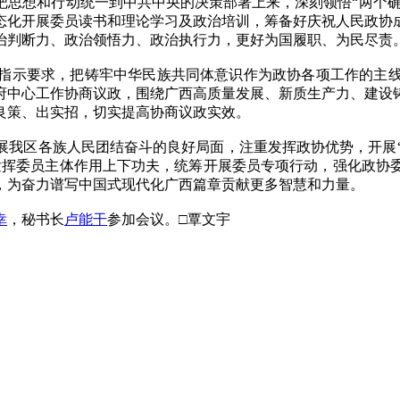
思想和行动统一到中共中央的决策部署上来，深刻领悟“两个确
态化开展委员读书和理论学习及政治培训，筹备好庆祝人民政协成
治判断力、政治领悟力、政治执行力，更好为国履职、为民尽责
示要求，把铸牢中华民族共同体意识作为政协各项工作的主线
府中心工作协商议政，围绕广西高质量发展、新质生产力、建设
良策、出实招，切实提高协商议政实效。
区各族人民团结奋斗的良好局面，注重发挥政协优势，开展“建
发挥委员主体作用上下功夫，统筹开展委员专项行动，强化政协
，为奋力谱写中国式现代化广西篇章贡献更多智慧和力量。
幸
，秘书长
卢能干
参加会议。□覃文宇