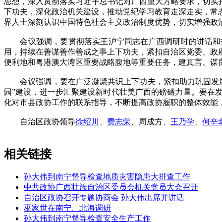
思想，深入贯彻落实习近平总书记对广西重大方略要求，切实把
下功夫，深化政治机关建设，推动党纪学习教育走深走实，常
界人士深刻认识中国特色社会主义政治制度优势，切实增强政
会议强调，要贯彻落实王沪宁同志在广西调研时的讲话和指
用，持续在善谋善作善成之事上下功夫，紧扣自治区党委、政
便利地和粤港澳大湾区重要战略腹地等重要任务，建真言、谋
会议强调，要在广泛凝聚共识上下功夫，紧扣助力巩固发展我
园”建设，进一步汇聚建设新时代壮美广西的磅礴力量。要在
化对市县政协工作的联系指导，不断提高政协履职的整体效能
自治区政协领导
徐绍川
、
费志荣
、周成方、
王乃学
、
何辛
相关链接
孙大伟到南宁督导检查地质灾害隐患大排查工作
中共政协广西壮族自治区委员会机关党员大会召开
自治区政协召开专题协商会 孙大伟出席并讲话
巫家世在南宁、北海调研
孙大伟到南宁督导检查安全生产工作