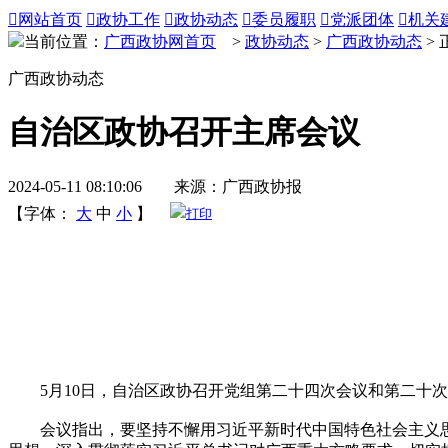

网站首页

政协工作

政协动态

委员履职

党派团体

机关
当前位置：
广西政协网首页
>
政协动态
>
广西政协动态
> 
广西政协动态
自治区政协召开主席会议
2024-05-11 08:10:06 来源：广西政协报
【字体：
大
中
小
】
打印
5月10日，自治区政协召开党组第二十四次会议和第二十次
会议指出，要坚持不懈用习近平新时代中国特色社会主义思