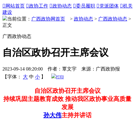

网站首页

政协工作

政协动态

委员履职

党派团体

机关
建设
当前位置：
广西政协网首页
>
政协动态
>
广西政协动态
>
正文
广西政协动态
自治区政协召开主席会议
2023-09-14 08:20:00 作者：覃文宇 来源：广西政协报
【字体：
大
中
小
】
打印
自治区政协召开主席会议
持续巩固主题教育成效 推动我区政协事业高质量
发展
孙大伟
主持并讲话