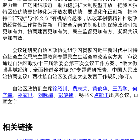
聚力量，广泛团结联谊，助力稳步扩大制度型开放，把我区独
特区位优势更好转化为开放发展优势。要强化守正创新，把坚
持“当下改”与“长久立”有机结合起来，以改革创新精神推动政
协经常性工作常做常新，用健全完善的制度机制保障政治引领
更加有力、协商建言更加有为、民主监督更加有方、凝聚共识
更加有效。
会议还研究自治区政协党组学习贯彻习近平新时代中国特
色社会主义思想主题教育专题民主生活会整改落实方案，审议
通过自治区政协十三届常委会第三次会议工作方案、“做大做
强县域经济，全面推进乡村振兴”专题调研报告、中国人民政
治协商会议广西壮族自治区委员会大会发言工作规则(修订)。
自治区政协副主席
徐绍川
、
费志荣
、
黄俊华
、
王乃学
、
何
辛幸
、
巫家世
、
刘咏梅
、
彭健铭
，秘书长
卢能干
出席会议。□
覃文宇
相关链接