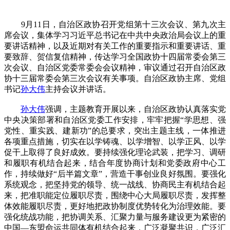
9月11日，自治区政协召开党组第十三次会议、第九次主
席会议，集体学习习近平总书记在中共中央政治局会议上的重
要讲话精神，以及近期对有关工作的重要指示和重要讲话、重
要致辞、贺信复信精神，传达学习全国政协十四届常委会第三
次会议、自治区党委常委会会议精神，审议通过召开自治区政
协十三届常委会第三次会议有关事项。自治区政协主席、党组
书记
孙大伟
主持会议并讲话。
孙大伟
强调，主题教育开展以来，自治区政协认真落实党
中央决策部署和自治区党委工作安排，牢牢把握“学思想、强
党性、重实践、建新功”的总要求，突出主题主线，一体推进
各项重点措施，切实在以学铸魂、以学增智、以学正风、以学
促干上取得了良好成效。要持续强化理论武装，把学习、调研
和履职有机结合起来，结合年度协商计划和党委政府中心工
作，持续做好“后半篇文章”，营造干事创业良好氛围。要强化
系统观念，把坚持党的领导、统一战线、协商民主有机结合起
来，把准职能定位履职尽责，围绕中心大局履职尽责，发挥整
体效能履职尽责，更好地把政协制度优势转化为治理效能。要
强化统战功能，把协调关系、汇聚力量与服务建设更为紧密的
中国—东盟命运共同体有机结合起来，广泛凝聚共识，广泛汇