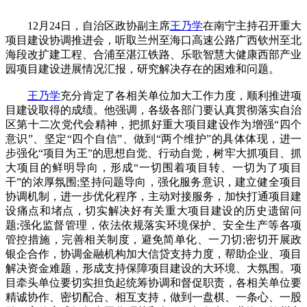
12月24日，自治区政协副主席
王乃学
在南宁主持召开重大
项目建设协调推进会，听取兰州至海口高速公路广西钦州至北
海段改扩建工程、合浦至湛江铁路、乐歌智慧大健康西部产业
园项目建设进展情况汇报，研究解决存在的困难和问题。
王乃学
充分肯定了各相关单位加大工作力度，顺利推进项
目建设取得的成绩。他强调，各级各部门要认真贯彻落实自治
区第十二次党代会精神，把抓好重大项目建设作为增强“四个
意识”、坚定“四个自信”、做到“两个维护”的具体体现，进一
步强化“项目为王”的思想自觉、行动自觉，树牢大抓项目、抓
大项目的鲜明导向，形成“一切围着项目转、一切为了项目
干”的浓厚氛围;坚持问题导向，强化服务意识，建立健全项目
协调机制，进一步优化程序，主动对接服务，加快打通项目建
设痛点和堵点，切实解决好有关重大项目建设的历史遗留问
题;强化监督管理，依法依规落实环境保护、安全生产等各项
管控措施，完善相关制度，避免简单化、一刀切;密切开展政
银企合作，协调金融机构加大信贷支持力度，帮助企业、项目
解决资金难题，形成支持保障项目建设的大环境、大氛围。项
目牵头单位要切实担负起统筹协调和督促职责，各相关单位要
精诚协作、密切配合、相互支持，做到一盘棋、一条心、一股