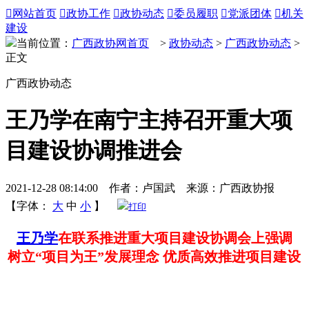

网站首页

政协工作

政协动态

委员履职

党派团体

机关
建设
当前位置：
广西政协网首页
>
政协动态
>
广西政协动态
>
正文
广西政协动态
王乃学在南宁主持召开重大项
目建设协调推进会
2021-12-28 08:14:00 作者：卢国武 来源：广西政协报
【字体：
大
中
小
】
打印
王乃学
在联系推进重大项目建设协调会上强调
树立“项目为王”发展理念 优质高效推进项目建设