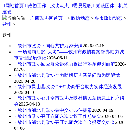

网站首页

政协工作

政协动态

委员履职

党派团体

机关
建设
当前位置：
广西政协网首页
>
政协动态
>
各市政协动态
>
钦州
>
钦州
· 钦州市政协：同心共护万家安澜
2026-07-16
· 一场暴雨后的“大考”——钦州市政协提案督办助力城
市管理提质侧记
2026-06-11
· 钦州市政协回应群众诉求力促出行难题迎刃而解
2026-
04-28
· 钦州市浦北县政协全力助解历史遗留问题为民解忧
2026-04-28
· 钦州市灵山县政协“1+3”协商平台助力实体经济发展
2026-04-16
· 钦州市政协召开全市政协反映社情民意信息工作座谈
会
2026-04-13
· 钦州市浦北县政协集中交办85件提案
2026-04-09
· 钦州市政协召开六届六次会议工作总结会
2026-04-06
· 钦州市浦北县政协召开九届六次全会提案交办会
2026-
04-06