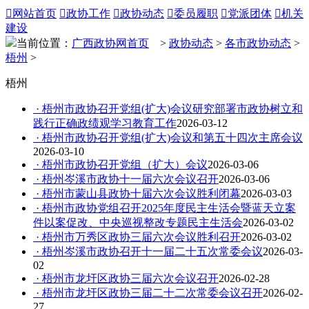

网站首页

政协工作

政协动态

委员履职

党派团体

机关
建设
当前位置：
广西政协网首页
>
政协动态
>
各市政协动态
>
梧州
>
梧州
· 梧州市政协召开党组(扩大)会议研究部署市政协树立和
践行正确政绩观学习教育工作
2026-03-12
· 梧州市政协召开党组(扩大)会议和第五十四次主席会议
2026-03-10
· 梧州市政协召开党组（扩大）会议
2026-03-06
· 梧州岑溪市政协十一届六次会议召开
2026-03-06
· 梧州市蒙山县政协十届六次会议胜利闭幕
2026-03-03
· 梧州市政协党组召开2025年度民主生活会暨蓝天立案
件以案促改、中央巡视整改专题民主生活会
2026-03-02
· 梧州市万秀区政协三届六次会议胜利召开
2026-03-02
· 梧州岑溪市政协召开十一届二十五次常委会议
2026-03-
02
· 梧州市龙圩区政协三届六次会议召开
2026-02-28
· 梧州市龙圩区政协三届二十二次常委会议召开
2026-02-
27