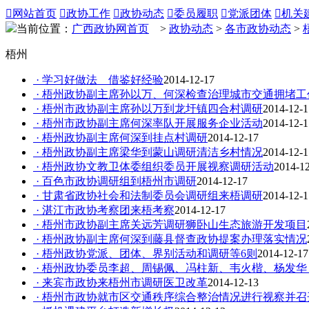

网站首页

政协工作

政协动态

委员履职

党派团体

机关
当前位置：
广西政协网首页
>
政协动态
>
各市政协动态
>
梧州
· 学习好做法 借鉴好经验
2014-12-17
· 梧州政协副主席孙以万、何深检查治理城市交通拥堵工
· 梧州市政协副主席孙以万到龙圩镇四合村调研
2014-12-1
· 梧州市政协副主席何深率队开展服务企业活动
2014-12-1
· 梧州政协副主席何深到挂点村调研
2014-12-17
· 梧州政协副主席梁华到蒙山调研清洁乡村情况
2014-12-1
· 梧州政协文教卫体委组织委员开展视察调研活动
2014-1
· 百色市政协调研组到梧州市调研
2014-12-17
· 甘肃省政协社会和法制委员会调研组来梧调研
2014-12-1
· 湛江市政协考察团来梧考察
2014-12-17
· 梧州市政协副主席关远芳调研狮卧山生态旅游开发项目
· 梧州政协副主席何深到藤县督查政协提案办理落实情况
· 梧州政协党派、团体、界别活动和调研等6则
2014-12-17
· 梧州政协委员李超、周锡佩、冯柱新、韦火楷、杨发
· 来宾市政协来梧州市调研医卫改革
2014-12-13
· 梧州市政协就市区交通秩序综合整治情况进行视察并召