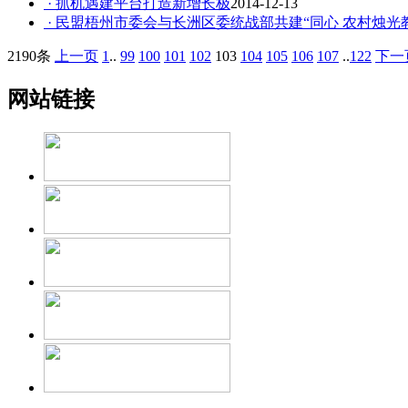
· 抓机遇建平台打造新增长极
2014-12-13
· 民盟梧州市委会与长洲区委统战部共建“同心 农村烛光
2190条
上一页
1
..
99
100
101
102
103
104
105
106
107
..
122
下一
网站链接