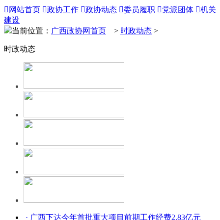

网站首页

政协工作

政协动态

委员履职

党派团体

机关
建设
当前位置：
广西政协网首页
>
时政动态
>
时政动态
· 广西下达今年首批重大项目前期工作经费2.83亿元