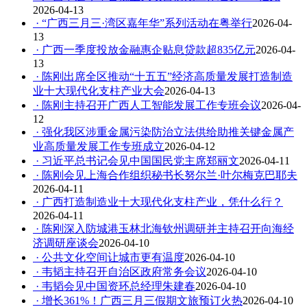
2026-04-13
· “广西三月三·湾区嘉年华”系列活动在粤举行
2026-04-
13
· 广西一季度投放金融惠企贴息贷款超835亿元
2026-04-
13
· 陈刚出席全区推动“十五五”经济高质量发展打造制造
业十大现代化支柱产业大会
2026-04-13
· 陈刚主持召开广西人工智能发展工作专班会议
2026-04-
12
· 强化我区涉重金属污染防治立法供给助推关键金属产
业高质量发展工作专班成立
2026-04-12
· 习近平总书记会见中国国民党主席郑丽文
2026-04-11
· 陈刚会见上海合作组织秘书长努尔兰·叶尔梅克巴耶夫
2026-04-11
· 广西打造制造业十大现代化支柱产业，凭什么行？
2026-04-11
· 陈刚深入防城港玉林北海钦州调研并主持召开向海经
济调研座谈会
2026-04-10
· 公共文化空间让城市更有温度
2026-04-10
· 韦韬主持召开自治区政府常务会议
2026-04-10
· 韦韬会见中国资环总经理朱建春
2026-04-10
· 增长361%！广西三月三假期文旅预订火热
2026-04-10