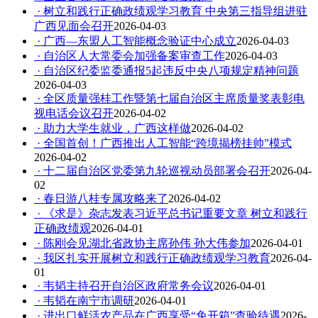
· 树立和践行正确政绩观学习教育 中央第三指导组进驻
广西见面会召开
2026-04-03
· 广西—东盟人工智能概念验证中心成立
2026-04-03
· 自治区人大常委会加强备案审查工作
2026-04-03
· 自治区纪委监委通报5起违反中央八项规定精神问题
2026-04-03
· 全区质量强桂工作暨第七届自治区主席质量奖表彰电
视电话会议召开
2026-04-02
· 助力大学生就业，广西这样做
2026-04-02
· 全国首创！广西推出人工智能“跨境揭榜挂帅”模式
2026-04-02
· 十二届自治区党委第九轮巡视动员部署会召开
2026-04-
02
· 春日游八桂专属攻略来了
2026-04-02
· 《求是》杂志发表习近平总书记重要文章 树立和践行
正确政绩观
2026-04-01
· 陈刚会见湖北省政协主席孙伟 孙大伟参加
2026-04-01
· 我区扎实开展树立和践行正确政绩观学习教育
2026-04-
01
· 韦韬主持召开自治区政府常务会议
2026-04-01
· 韦韬在南宁市调研
2026-04-01
· 进出口鲜活农产品在广西享受“免开箱”查验待遇
2026-