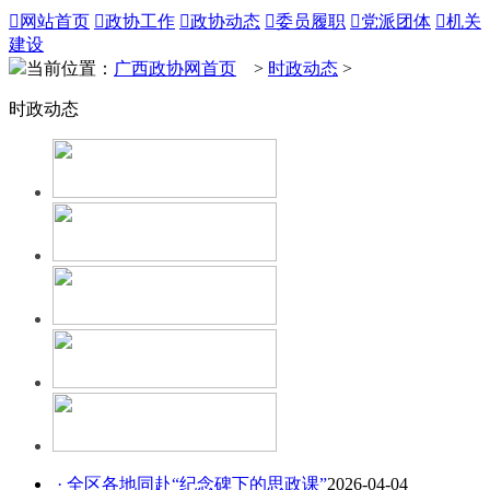

网站首页

政协工作

政协动态

委员履职

党派团体

机关
建设
当前位置：
广西政协网首页
>
时政动态
>
时政动态
· 全区各地同赴“纪念碑下的思政课”
2026-04-04