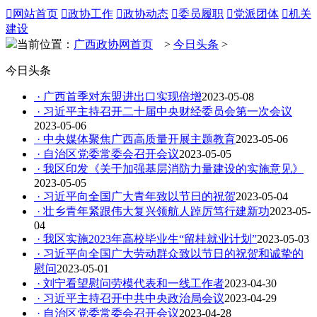

网站首页

政协工作

政协动态

委员履职

党派团体

机关
建设
当前位置：
广西政协网首页
>
今日头条
>
今日头条
· 广西首季对东盟进出口实现倍增
2023-05-08
· 习近平主持召开二十届中央财经委员会第一次会议
2023-05-06
· 中央媒体聚焦广西高质量开展主题教育
2023-05-06
· 自治区党委常委会召开会议
2023-05-05
· 我区印发《关于加强基层消防力量建设的实施意见》
2023-05-05
· 习近平向全国广大青年致以节日的祝贺
2023-05-04
· 壮乡青年紧跟伟大复兴领航人踔厉笃行建新功
2023-05-
04
· 我区实施2023年高校毕业生“留桂就业计划”
2023-05-03
· 习近平向全国广大劳动群众致以节日的祝贺和诚挚的
慰问
2023-05-01
· 刘宁看望慰问劳模代表和一线工作者
2023-04-30
· 习近平主持召开中共中央政治局会议
2023-04-29
· 自治区党委常委会召开会议
2023-04-28