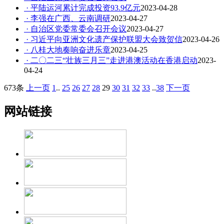
· 平陆运河累计完成投资93.9亿元
2023-04-28
· 李强在广西、云南调研
2023-04-27
· 自治区党委常委会召开会议
2023-04-27
· 习近平向亚洲文化遗产保护联盟大会致贺信
2023-04-26
· 八桂大地奏响奋进乐章
2023-04-25
· 二〇二三“壮族三月三”走进港澳活动在香港启动
2023-
04-24
673条
上一页
1
..
25
26
27
28
29
30
31
32
33
..
38
下一页
网站链接