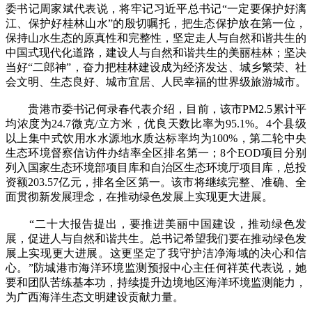
委书记周家斌代表说，将牢记习近平总书记“一定要保护好漓
江、保护好桂林山水”的殷切嘱托，把生态保护放在第一位，
保持山水生态的原真性和完整性，坚定走人与自然和谐共生的
中国式现代化道路，建设人与自然和谐共生的美丽桂林；坚决
当好“二郎神”，奋力把桂林建设成为经济发达、城乡繁荣、社
会文明、生态良好、城市宜居、人民幸福的世界级旅游城市。
贵港市委书记何录春代表介绍，目前，该市PM2.5累计平
均浓度为24.7微克/立方米，优良天数比率为95.1%。4个县级
以上集中式饮用水水源地水质达标率均为100%，第二轮中央
生态环境督察信访件办结率全区排名第一；8个EOD项目分别
列入国家生态环境部项目库和自治区生态环境厅项目库，总投
资额203.57亿元，排名全区第一。该市将继续完整、准确、全
面贯彻新发展理念，在推动绿色发展上实现更大进展。
“二十大报告提出，要推进美丽中国建设，推动绿色发
展，促进人与自然和谐共生。总书记希望我们要在推动绿色发
展上实现更大进展。这更坚定了我守护洁净海域的决心和信
心。”防城港市海洋环境监测预报中心主任何祥英代表说，她
要和团队苦练基本功，持续提升边境地区海洋环境监测能力，
为广西海洋生态文明建设贡献力量。