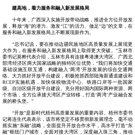
建高地，着力服务和融入新发展格局
十年来，广西深入实施开放带动战略，推进全方位开放发
展，释放“海”的潜力、激发“江”的活力、做足“边”的文章，在
服务和融入新发展格局上不断展现新作为。
“总书记说，要在推动边疆民族地区高质量发展上展现更
大作为，在服务和融入新发展格局上取得更大突破。”玉林市
委书记莫桦代表介绍，玉林市具有连接粤港澳大湾区、广西北
部湾经济区两大国家战略的独特区位优势，“我们将加快交通
基础设施互联互通，构建融入‘两湾’开放发展的综合交通网
络。大力抓好开放平台建设，积极抢抓西部陆海新通道建设和
RCEP实施机遇，加快保税物流中心、铁路口岸等一批国家
级、自治区级开放平台建设。充分用好国内国际两种资源、两
个市场，全方位承接大湾区产业转移，打造‘两湾’产业融合发
展的桥头堡。”
“开放”是新时代梧州高质量发展的重要内容。梧州市委书
记蒋连生代表表示，该市将坚定不移贯彻新发展理念，毫不动
摇实施“东融”战略，全面提升开放合作水平，高水平打造“东
融”枢纽门户城市，全面对接大湾区，深度融入珠三角，推动