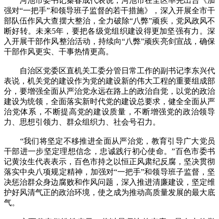
河池市委书记秦春成代表说，河池市在全区率先出台《加
强对“一把手”和领导班子监督的若干措施》，深入开展全市干
部队伍作风大查摆大整治，全力破除“八弊”顽疾，党风政风不
断好转。未来5年，要把各级党组织建设得更加坚强有力。深
入开展干部作风整治活动，持续向“八弊”顽疾亮剑宣战，确保
干部作风更实、干事热情更高。
自治区党委区直机关工委分管日常工作的副书记李东兴代
表说，机关党的建设作为党的建设新的伟大工程的重要组成部
分，要增强全面从严治党永远在路上的政治自觉，以党的政治
建设为统领，全面落实新时代党的建设总要求，健全全面从严
治党体系，不断提高党的建设质量，不断增强党的政治领导
力、思想引领力、群众组织力、社会号召力。
“我们将坚定不移推进全面从严治党，教育引导广大党员
干部进一步坚定理想信念，忠诚践行初心使命。”百色市委书
记黄汝生代表表示，百色市持之以恒正风肃纪反腐，坚决贯彻
落实中央八项规定精神，加强对“一把手”和领导班子监督，坚
决惩治群众身边腐败和作风问题，深入推进清廉建设，坚定维
护好风清气正的政治环境，使之成为推动高质量发展的最大底
气。