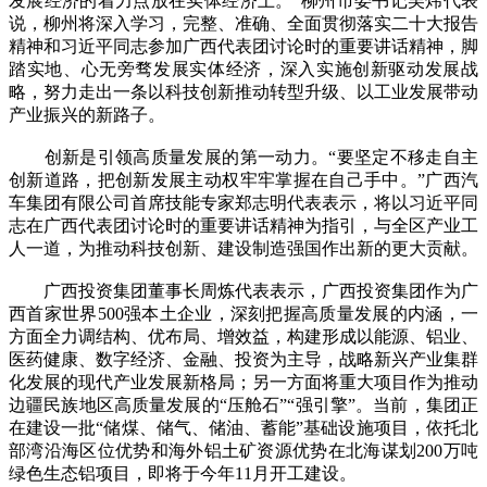
发展经济的着力点放在实体经济上。”柳州市委书记吴炜代表
说，柳州将深入学习，完整、准确、全面贯彻落实二十大报告
精神和习近平同志参加广西代表团讨论时的重要讲话精神，脚
踏实地、心无旁骛发展实体经济，深入实施创新驱动发展战
略，努力走出一条以科技创新推动转型升级、以工业发展带动
产业振兴的新路子。
创新是引领高质量发展的第一动力。“要坚定不移走自主
创新道路，把创新发展主动权牢牢掌握在自己手中。”广西汽
车集团有限公司首席技能专家郑志明代表表示，将以习近平同
志在广西代表团讨论时的重要讲话精神为指引，与全区产业工
人一道，为推动科技创新、建设制造强国作出新的更大贡献。
广西投资集团董事长周炼代表表示，广西投资集团作为广
西首家世界500强本土企业，深刻把握高质量发展的内涵，一
方面全力调结构、优布局、增效益，构建形成以能源、铝业、
医药健康、数字经济、金融、投资为主导，战略新兴产业集群
化发展的现代产业发展新格局；另一方面将重大项目作为推动
边疆民族地区高质量发展的“压舱石”“强引擎”。当前，集团正
在建设一批“储煤、储气、储油、蓄能”基础设施项目，依托北
部湾沿海区位优势和海外铝土矿资源优势在北海谋划200万吨
绿色生态铝项目，即将于今年11月开工建设。