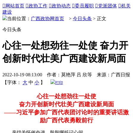

网站首页

政协工作

政协动态

委员履职

党派团体

机关
建设
当前位置：
广西政协网首页
>
今日头条
> 正文
今日头条
心往一处想劲往一处使 奋力开
创新时代壮美广西建设新局面
2022-10-19 08:13:00 作者：莫艳萍 吕 欣等 来源：广西日报
【字体：
大
中
小
】
打印
心往一处想劲往一处使
奋力开创新时代壮美广西建设新局面
——习近平参加广西代表团讨论时的重要讲话激
励广西代表勇毅前行
亲切关怀催奋进，殷殷嘱托记心间。