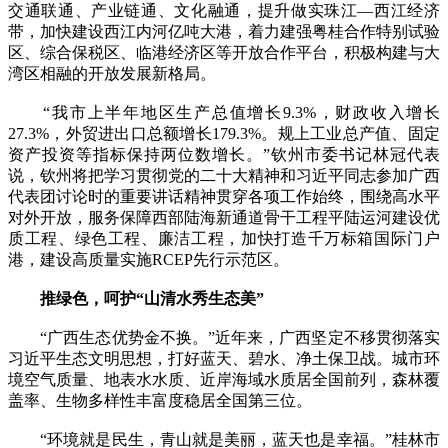
交通联通、产业链通、文化融通，提升做实珠江—西江经济
带，加快建设西江内河亿吨大港，着力建强粤桂合作特别试验
区、综合保税区、临港经济区等开放合作平台，积极构建与大
湾区相融的开放发展新格局。
“我市上半年地区生产总值增长9.3%，财政收入增长
27.3%，外贸进出口总额增长179.3%。规上工业总产值、固定
资产投资等指标保持两位数增长。”钦州市委书记林冠代表
说，钦州将把学习贯彻党的二十大精神和习近平同志参加广西
代表团讨论时的重要讲话精神贯穿各项工作始终，围绕高水平
对外开放，服务保障西部陆海新通道骨干工程平陆运河建设优
质工程、绿色工程、廉洁工程，加快打造千万标箱国际门户
港，建设高质量实施RCEP先行示范区。
推绿色，呵护“山清水秀生态美”
“广西生态优势金不换。”近年来，广西坚定不移贯彻落实
习近平生态文明思想，打好蓝天、碧水、净土保卫战。城市环
境空气质量、地表水水质、近岸海域水质居全国前列，森林覆
盖率、生物多样性丰富度稳居全国第三位。
“环境就是民生，青山就是美丽，蓝天也是幸福。”桂林市