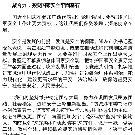
聚合力，夯实国家安全牢固基石
习近平同志在参加广西代表团讨论时强调，要“在维护国
家安全上作出更大贡献”，这让代表们备受鼓舞，深感使命在
肩。
安全是发展的前提，发展是安全的保障。崇左市委书记蓝
晓代表说，崇左地处中越边境，既要在推动边疆民族地区高质
量发展上展现更大作为，又要在维护国家安全上作出更大贡
献。将坚定不移贯彻总体国家安全观，把维护国家安全贯穿党
工作各方面全过程，统筹发展和安全，以党建为引领，扎实推
进市域治理现代化试点工作，加快推进边疆治理体系和治理能
力现代化，建设更高水平的平安、法治城市，确保边疆更安
宁、社会更安定、人民更安心。
“我们将坚持维护稳定团结大局，努力在巩固发展民族团
结、社会稳定、边疆安宁上彰显新担当。”防城港市委书记谭
丕创代表表示，该市坚持以铸牢中华民族共同体意识为主线，
促进各民族更加团结，南疆更加安宁；毫不动摇坚持“外防输
入、内防反弹”总策略和“动态清零”总方针，做严一线、做实
二线、做强全线，持续抓紧抓实边海疫情防控，坚决守好祖