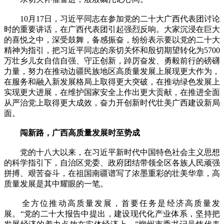
10月17日，习近平同志在参加党的二十大广西代表团讨论
时的重要讲话，在广西代表团引起强烈反响。大家沉浸在巨大
的喜悦之中，深受鼓舞，备感振奋，纷纷表示要以党的二十大
精神为指引，把习近平同志的亲切关怀和殷切期望转化为5700
万壮乡儿女自信自强、守正创新，踔厉奋发、勇毅前行的磅礴
力量，努力在推动边疆民族地区高质量发展上展现更大作为，
在服务和融入新发展格局上取得更大突破，在推动绿色发展上
实现更大进展，在维护国家安全上作出更大贡献，在推进全面
从严治党上取得更大成效，奋力开创新时代壮美广西建设新局
面。
闯新路，广西高质量发展时至势成
党的十八大以来，在习近平新时代中国特色社会主义思想
的科学指引下，自治区党委、政府团结带领全区各族人民顽强
拼搏、艰苦奋斗，在祖国南疆谱写了浓墨重彩的壮美华章，高
质量发展是其中耀眼的一笔。
全方位推动高质量发展，首要任务是经济高质量发
展。“党的二十大报告中提出，建设现代化产业体系，坚持把