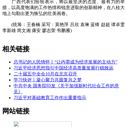
广西代表们纷纷表示，将以最坚决的态度、最有力的举
措，以高度饱满的工作热情和锐意进取的创新精神，在八桂大
地上勾勒出更为恢弘的壮美画卷。
(统筹：王春楠 采写：莫艳萍 吕欣 袁琳 蓝锋 赵超 谭卓雯
李新雄 简文湘 康安 廖志荣 韦鹏雁)
相关链接
总书记的人民情怀丨“让内需成为经济发展的主动力”
习近平经济思想指引中国经济高质量发展行稳致远
二十届五中全会10月在北京召开
学习快评丨凝心聚力共圆复兴之梦
中共中央 国务院印发《关于加强新时代社会工作的意
见》
习近平对基础教育工作作出重要指示
网站链接