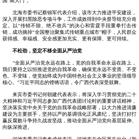
国“南大门”。
北海市委书记蔡锦军代表介绍，该市大力推进平安建设，
深入开展扫黑除恶专项斗争，工作成效得到中央督导组充分肯
定。以“传销不除、绝不收兵”的决心和雷霆手段重拳打击传
销，成功摘掉“全国整治聚集式传销重点城市”帽子，人民群众
获得感、幸福感、安全感更加充实、更有保障、更可持续。
不松劲，坚定不移全面从严治党
“全面从严治党永远在路上，党的自我革命永远在路上，
我们要持之以恒推进党的自我革命，确保党永远不变质、不变
色、不变味，使党始终成为中国特色社会主义事业的坚强领导
核心。”习近平同志的铿锵话语，令广西代表深受鼓舞。
来宾市委书记何朝建代表表示，将深入学习贯彻党的二十
大精神和习近平同志参加广西代表团讨论时的重要讲话精神，
坚决落实党中央关于党的自我革命战略部署，以大力推进清廉
建设为主要抓手，坚持以严的基调强化正风肃纪，坚决打好打
赢反腐败斗争持久战攻坚战，推动全面从严治党向基层延伸、
向纵深推进。