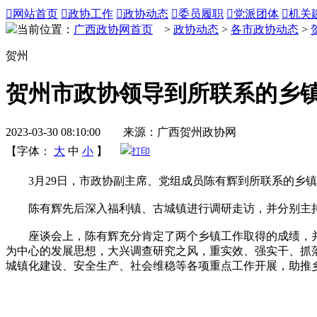

网站首页

政协工作

政协动态

委员履职

党派团体

机关
当前位置：
广西政协网首页
>
政协动态
>
各市政协动态
>
贺州
贺州市政协领导到所联系的乡
2023-03-30 08:10:00 来源：广西贺州政协网
【字体：
大
中
小
】
打印
3月29日，市政协副主席、党组成员陈有辉到所联系的乡镇
陈有辉先后深入福利镇、古城镇进行调研走访，并分别主持
座谈会上，陈有辉充分肯定了两个乡镇工作取得的成绩，并
为中心的发展思想，大兴调查研究之风，重实效、强实干、抓
城镇化建设、安全生产、社会维稳等各项重点工作开展，助推