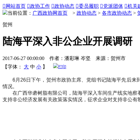

网站首页

政协工作

政协动态

委员履职

党派团体

机关
当前位置：
广西政协网首页
>
政协动态
>
各市政协动态
>
贺州
陆海平深入非公企业开展调研
2017-06-27 00:00:00 作者：潘彩琳 岑坚 来源：贺州市
【字体：
大
中
小
】
打印
6月26日下午，贺州市政协主席、党组书记陆海平先后来到
情况。
在广西华砻树脂有限公司，陆海平深入车间生产线实地察看
支持非公经济发展有关政策落实情况，征求企业对支持非公有