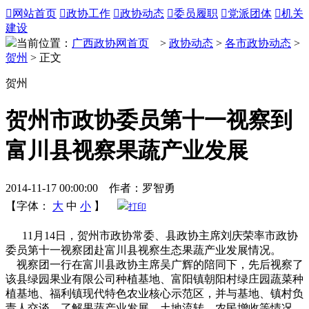

网站首页

政协工作

政协动态

委员履职

党派团体

机关
建设
当前位置：
广西政协网首页
>
政协动态
>
各市政协动态
>
贺州
> 正文
贺州
贺州市政协委员第十一视察到
富川县视察果蔬产业发展
2014-11-17 00:00:00 作者：罗智勇
【字体：
大
中
小
】
打印
11月14日，贺州市政协常委、县政协主席刘庆荣率市政协
委员第十一视察团赴富川县视察生态果蔬产业发展情况。
视察团一行在富川县政协主席吴广辉的陪同下，先后视察了
该县绿园果业有限公司种植基地、富阳镇朝阳村绿庄园蔬菜种
植基地、福利镇现代特色农业核心示范区，并与基地、镇村负
责人交谈，了解果蔬产业发展、土地流转、农民增收等情况。