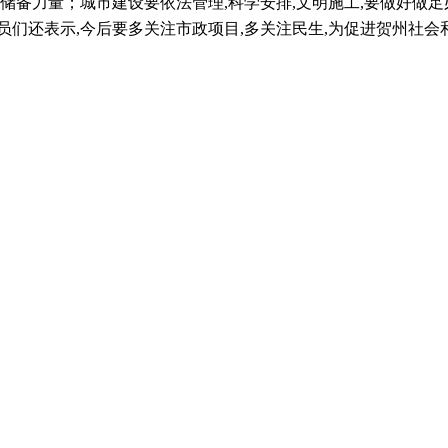
储备力量；城市建设要依法管理
,
科学安排
,
文明施工
,
要做好做足
员们还表示
,
今后要多关注市政项目
,
多关注民生
,
为促进贺州社会