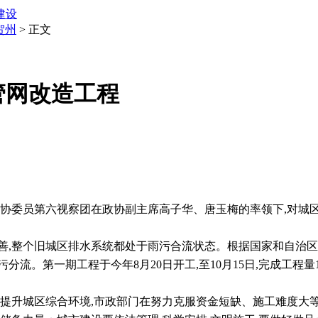
建设
贺州
> 正文
管网改造工程
协委员第六视察团在政协副主席高子华、唐玉梅的率领下
,
对城
善
,
整个旧城区排水系统都处于雨污合流状态。根据国家和自治区
污分流。第一期工程于今年
8
月
20
日开工
,
至
10
月
15
日
,
完成工程量
提升城区综合环境
,
市政部门在努力克服资金短缺、施工难度大