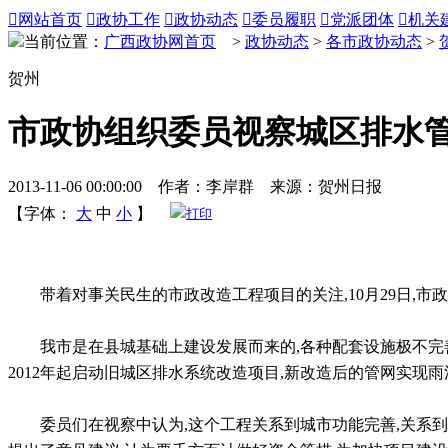

网站首页

政协工作

政协动态

委员履职

党派团体

机关
当前位置：
广西政协网首页
>
政协动态
>
各市政协动态
>
贺州
市政协组织委员视察城区排水
2013-11-06 00:00:00 作者：李岸群 来源：贺州日报
【字体：
大
中
小
】
打印
带着对事关民生的市政改造工程项目的关注
,10
月
29
日
,
市政
我市是在县城基础上建设发展而来的
,
各种配套设施极不完
2012
年起启动旧城区排水系统改造项目
,
新改造后的管网实现雨
委员们在视察中认为
,
这个工程关系到城市功能完善
,
关系到