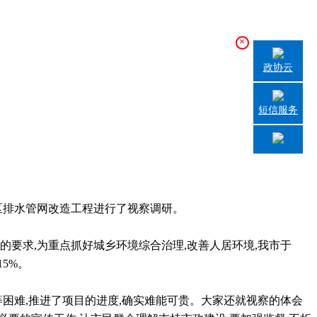
×
政协云
短信服务
区排水管网改造工程进行了视察调研。
的要求
,
为重点抓好城乡环境综合治理
,
改善人居环境
,
我市于
15%
。
等困难
,
推进了项目的进度
,
确实难能可贵。大家还就视察的体会