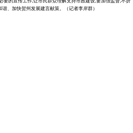
必要的宣传工作
,
让市民群众理解支持市政建设
,
要加强监督
,
不折
和谐、加快贺州发展建言献策。（记者李岸群）