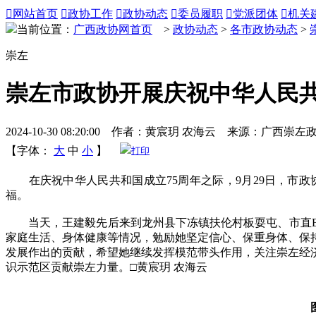

网站首页

政协工作

政协动态

委员履职

党派团体

机关
当前位置：
广西政协网首页
>
政协动态
>
各市政协动态
>
崇左
崇左市政协开展庆祝中华人民共
2024-10-30 08:20:00 作者：黄宸玥 农海云 来源：广西崇左
【字体：
大
中
小
】
打印
在庆祝中华人民共和国成立75周年之际，9月29日，市政
福。
当天，王建毅先后来到龙州县下冻镇扶伦村板耍屯、市直B区
家庭生活、身体健康等情况，勉励她坚定信心、保重身体、保
发展作出的贡献，希望她继续发挥模范带头作用，关注崇左经
识示范区贡献崇左力量。□黄宸玥 农海云