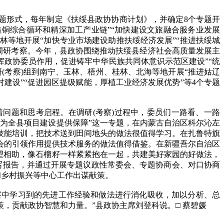
题形式，每年制定《扶绥县政协协商计划》，并确定8个专题开
打造铜综合循环和精深加工产业链”“加快建设文旅融合服务业发展
桂林等地开展“加快专业市场建设助推扶绥经济发展”“推进扶绥城
题调研考察。今年，县政协围绕推动扶绥县经济社会高质量发展主
挥政协委员作用，促进铸牢中华民族共同体意识示范区建设”“统
研(考察)组到南宁、玉林、梧州、桂林、北海等地开展“推进姑辽
建设”“促进园区提级赋能，厚植工业经济发展优势”等4个专题
着问题和思考启程。在调研(考察)过程中，委员们一路看、一路
为全县项目建设提供保障”这一专题，在内蒙古自治区科尔沁左
技能培训，把技术送到田间地头的做法很值得学习。在扎鲁特旗
会的引领作用提供技术服务的做法值得借鉴。在新疆吾尔自治区
望相助，像石榴籽一样紧紧抱在一起，共建美好家园的好做法，
撰写报告，并通过开展专题议政性常委会、专题协商会、对口协商
和乡村振兴等中心工作出谋献策。
察中学习到的先进工作经验和做法进行消化吸收，加以分析、总
，贡献政协智慧和力量。”县政协主席刘登科说。□ 蔡碧媛