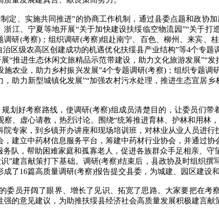
定、实施共同推进”的协商工作机制，通过县委点题和政协加
徽、浙江、宁夏等地开展“关于加快建设扶绥临空物流园”“关于
题调研(考察)；组织调研(考察)组赴南宁、百色、柳州、来宾、
住自治区级农高区创建成功的机遇优化扶绥县产业结构”等4个专
开展“推进生态休闲文旅精品示范带建设，助力文化旅游发展”“发
施农业，助力乡村振兴发展”4个专题调研(考察)；组织专题调
力，助力新型城镇化发展”“加强农村污水处理，推进生态宜居乡村
规划好考察路线，使调研(考察)组成员清楚目的，让委员们带
观察、虚心请教，热烈讨论。围绕“统筹推进育林、护林和用林，
科院专家，到乡镇开办讲座和现场培训班，对林业从业人员进行
会，建立中药材信息服务平台，筹建中药材行业协会，并通过协
愿服务队，帮助困难家庭和孤寡老人，促进各族群众手足相亲、守
识”建言献策打下基础。调研(考察)结束后，县政协及时组织
成了16篇高质量调研(考察)报告提交县委，为城建、园区建设
的委员开阔了眼界、增长了见识、拓宽了思路。大家要把在考
强的意见建议，为助推扶绥县经济社会高质量发展积极建言献策