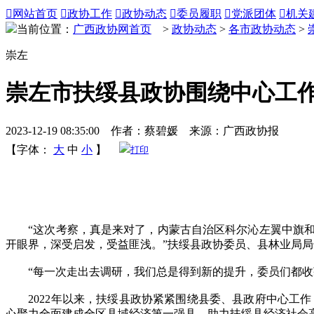

网站首页

政协工作

政协动态

委员履职

党派团体

机关
当前位置：
广西政协网首页
>
政协动态
>
各市政协动态
>
崇左
崇左市扶绥县政协围绕中心工
2023-12-19 08:35:00 作者：蔡碧媛 来源：广西政协报
【字体：
大
中
小
】
打印
“这次考察，真是来对了，内蒙古自治区科尔沁左翼中旗和
开眼界，深受启发，受益匪浅。”扶绥县政协委员、县林业局
“每一次走出去调研，我们总是得到新的提升，委员们都收获
2022年以来，扶绥县政协紧紧围绕县委、县政府中心工作，
心聚力全面建成全区县域经济第一强县，助力扶绥县经济社会