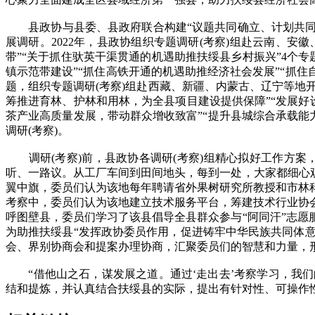
县政协与县委、县政府联合构建“议题共同确立、计划共同制
展调研。2022年，县政协组织专题调研(考察)组赴云南、安
带”“关于抓住驮英干渠贯通的机遇助推扶绥县乡村振兴”4个专
镇示范带建设”“抓住高铁开通的机遇助推经济社会发展”“抓
题，组织专题调研(考察)组赴西藏、新疆、内蒙古、辽宁等地
筹推进育林、护林和用林，为全县项目建设提供保障”“发展好设
茶产业高质量发展，带动群众增收致富”“提升县城综合承载能
调研(考察)。
调研(考察)前，县政协各调研(考察)组精心拟好工作方案，
听、一路议。从工厂车间到田间地头，每到一处，大家都细心
翼中旗，委员们认为该地每年聘请省外果树研究所教授和市林
考察中，委员们认为该地建立技术服务平台，筹建技术行业协
呼图壁县，委员们学习了该县倡导全县群众参与“阿同汗”志
为助推扶绥县“发挥政协委员作用，促进铸牢中华民族共同体意
会、界别协商会和提案办理协商，汇聚委员们的智慧和力量，形
“借他山之石，谋发展之道。通过‘走出去’考察学习，我们
结和提炼，并认真结合扶绥县的实际，提出有针对性、可操作性