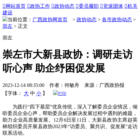

网站首页

政协工作

政协动态

委员履职

党派团体

机关
建设
当前位置：
广西政协网首页
>
政协动态
>
各市政协动态
>
崇左
> 正文
崇左
崇左市大新县政协：调研走访
听心声 助企纾困促发展
2023-12-14 08:35:00 作者：何敏舟 来源：广西政协报
【字体：
大
中
小
】
打印
为践行“四下基层”优良传统，深入了解委员企业情况，倾
听委员企业心声，帮助委员企业解决发展过程中遇到的难题，
助力企业高质量发展。12月6日至11日，大新县政协主席赵英
林组织委员开展县政协2023年“访委员、聚共识、促发展”走访
联系活动。