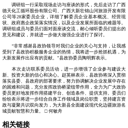
调研组一行采取现场走访与座谈的形式，先后走访了广西
德天化工循环股份有限公司、广西大新壮锦山河旅游开发有限
公司等28家委员企业，详细了解委员企业基本概况、经营现
状、政府惠企政策落实情况，以及企业发展所面临的难题等。
调研组成员与委员们面对面座谈交流，耐心倾听委员们提出的
意见和建议，并就进一步做大做强企业进行了探讨。
“非常感谢县政协领导对我们企业的关心与支持，让我感
受到了县政协积极服务企业的热情，我将进一步抢抓机遇，为
大新发展作出应有的贡献。”县政协委员陶明辉表示。
本次走访联系委员活动，进一步增强了企业参与建设大
新、投资大新的信心和决心。赵英林表示，县政协将深入贯彻
落实县委、县政府的部署要求，努力协调解决企业发展中存在
的困难和问题，充分发挥政协桥梁纽带作用，全力为广大政协
委员更好地发挥作用搭建平台、创造条件、提供支持。委员们
纷纷表示将进一步结合自身工作领域及岗位职责，坚持建言资
政与凝聚共识双向发力，为大新县全面建设现代化边疆旅游名
城贡献智慧和力量。 □
何敏舟
相关链接