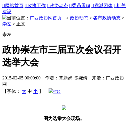

网站首页

政协工作

政协动态

委员履职

党派团体

机关
建设
当前位置：
广西政协网首页
>
政协动态
>
各市政协动态
>
崇左
> 正文
崇左
政协崇左市三届五次会议召开
选举大会
2015-02-05 00:00:00 作者：覃新婵 陈娆倩 来源：广西政协
网
【字体：
大
中
小
】
打印
图为选举大会现场。