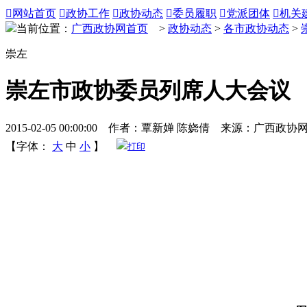

网站首页

政协工作

政协动态

委员履职

党派团体

机关
当前位置：
广西政协网首页
>
政协动态
>
各市政协动态
>
崇左
崇左市政协委员列席人大会议
2015-02-05 00:00:00 作者：覃新婵 陈娆倩 来源：广西政协
【字体：
大
中
小
】
打印