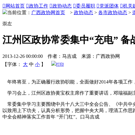

网站首页

政协工作

政协动态

委员履职

党派团体

机关
当前位置：
广西政协网首页
>
政协动态
>
各市政协动态
>
崇左
江州区政协常委集中“充电” 备战
2013-12-26 00:00:00 作者：马吉成 来源：广西政协网
【字体：
大
中
小
】
打印
年终将至，为正确履行政协职能，全面做好2014年各项工作
学习会上，江州区政协黄宝权主席作了重要讲话，邓瑞福副
常委集中学习主要围绕中共十八大三中全会公告、《中共中央
以致用上下功夫，认真分析形势，把握中央大局，理清工作思路
中全会精神落实工作首年 “开门红”。口马吉成