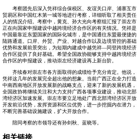
考察团先后深入凭祥综合保税区、友谊关口岸、浦寨互市
贸易区和中国红木第一城等地进行考察，详细听取了相关责任
人的情况介绍。考察中，黄克、孙大光向考察组汇报了崇左市
正在向国家申报建设中越跨境经济合作区的有关情况。凭祥是
中国最靠近东盟国家的国际化城市，是中国通往东盟最便捷的
陆路通道。口岸、外贸、产业、对越合作以及边境管控的基础
优势和发展前景突出，为短期内建成中越凭祥—同登跨境经济
合作区提供了良好基础。希望全国政协能够支持中越跨境经济
合作区的申报建设，推动崇左经济建设再上新台阶。
齐续春对崇左市各方面取得的成绩给予充分肯定。他说，
凭祥这几年的发展完全超出他的想象。当前广西正在全力打造
中南西南地区开放发展新的战略支点，迎来了新的发展机遇，
全国政协将继续关注和大力支持广西各项事业建设，推动北部
湾经济区加速发展。崇左市要立足地处广西北部湾经济区开放
开发前沿优势，发挥资源和区位优势，进一步挖掘内在潜力，
不断完善基础设施建设，扩大开放合作。
陪同考察的市领导还有孙剑秋、蓝晓等。
相关链接