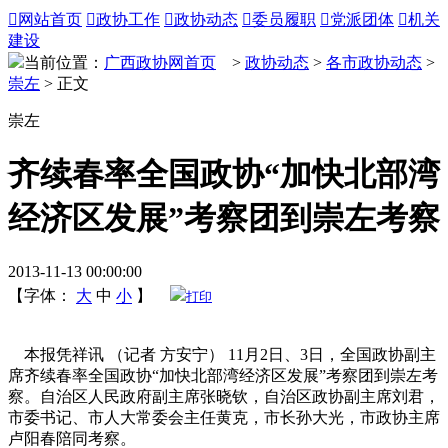

网站首页

政协工作

政协动态

委员履职

党派团体

机关
建设
当前位置：
广西政协网首页
>
政协动态
>
各市政协动态
>
崇左
> 正文
崇左
齐续春率全国政协“加快北部湾
经济区发展”考察团到崇左考察
2013-11-13 00:00:00
【字体：
大
中
小
】
打印
本报凭祥讯 （记者 方安宁） 11月2日、3日，全国政协副主
席齐续春率全国政协“加快北部湾经济区发展”考察团到崇左考
察。自治区人民政府副主席张晓钦，自治区政协副主席刘君，
市委书记、市人大常委会主任黄克，市长孙大光，市政协主席
卢阳春陪同考察。