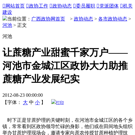

网站首页

政协工作

政协动态

委员履职

党派团体

机关
建设
当前位置：
广西政协网首页
>
政协动态
>
各市政协动态
>
河池
> 正文
河池
让蔗糖产业甜蜜千家万户——
河池市金城江区政协大力助推
蔗糖产业发展纪实
2012-08-23 00:00:00
【字体：
大
中
小
】
打印
时下正是甘蔗护理的关键时刻，在河池市金城江区的各个乡
镇，常常看到区政协领导忙碌的身影，他们或在田间地头组织
举办甘蔗护理现场会，邀请专家向蔗农传授甘蔗种植护理技