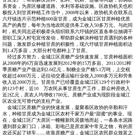
系资金，为蔗区修建道路、水利等基础设施。区政协机关也积
极投入到甘蔗种植工作当中，2008年以来，政协机关在联系点
六圩镇连片示范种植600亩甘蔗，成为金城江区甘蔗种植优质
高产的典型，每年为当地农民提供务工收入50多万元。与此同
时，机关同志还积极牵头组织联系六圩镇的区直各单位抽调干
部职工深入村屯宣传发动，帮助群众解决种植甘蔗遇到的各种
问题，激发群众种植甘蔗的积极性，现六圩镇甘蔗种植面积达
到1.4万多亩，大部分村屯都种上了甘蔗。
经过多方努力，金城江区蔗糖产业快速发展，甘蔗种植面积
从2008年的6万亩迅速发展到2012年的15万多亩。2011/2012榨
季蔗糖产业产值达到2.6亿元，制糖企业产糖5.1万吨，上交税
收超过4000万元，还拉动交通运输行业收入2000多万元和劳务
收入近2000万元。甘蔗生产已经覆盖金城江区129个行政村中
的123个村，近10 万农民从事甘蔗生产工作，群众种蔗收入
近2亿元，蔗农人均增收1700元。蔗糖产业成为现阶段金城江
区农业无可替代的支柱产业。
金城江区蔗糖产业的快速发展，凝聚着区政协的辛勤和汗
水，种植甘蔗成为金城江区农村千家万户最“甜蜜”的事业。现
在，金城江区广大蔗区一幢幢新民居拨地而起，一条条水泥路
通到群众家门口，冰箱、彩电已是蔗农家中常见之物，有的蔗
农还买起了轿车……依靠蔗糖产业，金城江区农民群众致富之