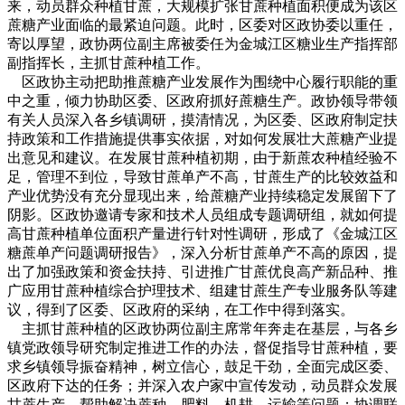
来，动员群众种植甘蔗，大规模扩张甘蔗种植面积便成为该区
蔗糖产业面临的最紧迫问题。此时，区委对区政协委以重任，
寄以厚望，政协两位副主席被委任为金城江区糖业生产指挥部
副指挥长，主抓甘蔗种植工作。
区政协主动把助推蔗糖产业发展作为围绕中心履行职能的重
中之重，倾力协助区委、区政府抓好蔗糖生产。政协领导带领
有关人员深入各乡镇调研，摸清情况，为区委、区政府制定扶
持政策和工作措施提供事实依据，对如何发展壮大蔗糖产业提
出意见和建议。在发展甘蔗种植初期，由于新蔗农种植经验不
足，管理不到位，导致甘蔗单产不高，甘蔗生产的比较效益和
产业优势没有充分显现出来，给蔗糖产业持续稳定发展留下了
阴影。区政协邀请专家和技术人员组成专题调研组，就如何提
高甘蔗种植单位面积产量进行针对性调研，形成了《金城江区
糖蔗单产问题调研报告》，深入分析甘蔗单产不高的原因，提
出了加强政策和资金扶持、引进推广甘蔗优良高产新品种、推
广应用甘蔗种植综合护理技术、组建甘蔗生产专业服务队等建
议，得到了区委、区政府的采纳，在工作中得到落实。
主抓甘蔗种植的区政协两位副主席常年奔走在基层，与各乡
镇党政领导研究制定推进工作的办法，督促指导甘蔗种植，要
求乡镇领导振奋精神，树立信心，鼓足干劲，全面完成区委、
区政府下达的任务；并深入农户家中宣传发动，动员群众发展
甘蔗生产，帮助解决蔗种、肥料、机耕、运输等问题；协调联