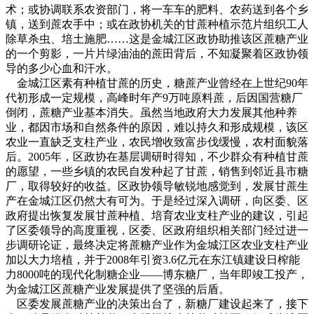
术；或协调联系农资部门，将一车车的肥料、农药送到各个乡
镇，送到蔗农手中；或在政协机关的甘蔗种植示范片组织工人
除草杀虫、培土施肥……这是金城江区政协助推该区蔗糖产业
的一个剪影，一片片绿油油的蔗田背后，不知凝聚着区政协领
导的多少心血和汗水。
金城江区素有种植甘蔗的历史，糖蔗产业曾经在上世纪90年
代初形成一定规模，高峰时年产9万吨原料蔗，后因国营糖厂
倒闭，蔗糖产业基本消失。虽然当地政府大力发展其他种养
业，都因市场和自然条件的原因，难以持久和形成规模，该区
农业一直缺乏支柱产业，农民增收致富步伐缓慢，农村面貌落
后。2005年，区政协在基层调研时得知，不少群众有种植甘蔗
的愿望，一些乡镇的农民自发种起了甘蔗，销售到邻近县市糖
厂，取得较好的收益。区政协领导敏锐地感觉到，发展甘蔗生
产在金城江区仍然大有可为。于是经过深入调研，向区委、区
政府提出恢复发展甘蔗种植、培育农业支柱产业的建议，引起
了区委领导的高度重视，区委、区政府组织相关部门经过进一
步调研论证，最终决定将蔗糖产业作为金城江区农业支柱产业
加以大力培植，并于2008年引资3.6亿元在东江镇建设日榨能
力8000吨的现代化制糖企业——博东糖厂，当年即竣工投产，
为金城江区蔗糖产业发展提供了坚强的后盾。
区委发展蔗糖产业的决策出台了，新糖厂建设起来了，接下