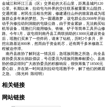
金城江和环江三县（区）交界处的大石山里，距离县城约120
公里。长期以来，拉幼屯与外界的交往联系被重重大山阻挡，
交通闭塞，村民生活相当穷困，修建通往山外的致富路成为瑶
族群众多年来的梦想。为一圆通路梦，该屯群众自2008年开始
动手兴修拉幼到洞能的屯级公路，由于资金紧缺，无法购买钻
机等设备，瑶胞们只能用锄头、铁锹、铲子等简单工具开山修
路。今年1月，该屯得到南丹县工商联捐助的13000元建设资金
后，瑶胞们买来了一些炸药，请来了钻机，历时2个多月，开
挖出路基近800米，然而由于资金耗尽，还有两千多米修路工
程被迫停滞。
南丹县政协了解到这一情况后，急瑶族同胞之所急，向全县
政协委员发出捐款倡议，号召委员为瑶族同胞奉献爱心。县政
协的倡议得到广大政协委员的积极响应，很快筹集了18500元
爱心款，并在第一时间送到拉幼屯瑶胞手中，解了他们的燃眉
之急。（陈光科 陈绍明）
相关链接
网站链接