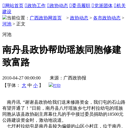

网站首页

政协工作

政协动态

委员履职

党派团体

机关
建设
当前位置：
广西政协网首页
>
政协动态
>
各市政协动态
>
河池
> 正文
河池
南丹县政协帮助瑶族同胞修建
致富路
2010-04-27 00:00:00 来源：广西政协报
【字体：
大
中
小
】
打印
南丹讯 “谢谢县政协给我们送来修路资金，我们屯的石山路
有望开通了！”日前，南丹县八圩瑶族乡七圩村拉幼屯的瑶族
同胞从该县政协副主席幕仕凡的手中接过委员捐助的18500元
公路建设资金时，激动地说道。
七圩村拉幼屯是南丹县较为偏僻的山区小村庄，位于南丹、