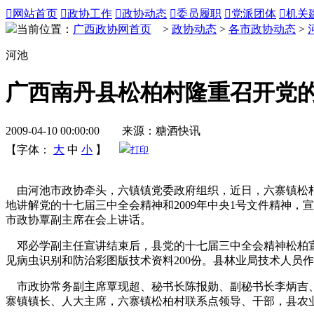

网站首页

政协工作

政协动态

委员履职

党派团体

机关
当前位置：
广西政协网首页
>
政协动态
>
各市政协动态
>
河池
广西南丹县松柏村隆重召开党
2009-04-10 00:00:00 来源：糖酒快讯
【字体：
大
中
小
】
打印
由河池市政协牵头，六镇镇党委政府组织，近日，六寨镇松柏
地讲解党的十七届三中全会精神和2009年中央1号文件精神
市政协覃副主席在会上讲话。
邓必学副主任宣讲结束后，县党的十七届三中全会精神松柏宣
见病虫识别和防治彩图版技术资料200份。县林业局技术人员
市政协常务副主席覃现超、秘书长陈报勋、副秘书长李炳吉、
寨镇镇长、人大主席，六寨镇松柏村联系点领导、干部，县农业