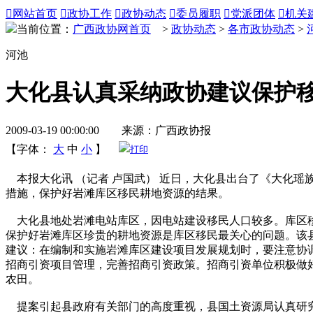

网站首页

政协工作

政协动态

委员履职

党派团体

机关
当前位置：
广西政协网首页
>
政协动态
>
各市政协动态
>
河池
大化县认真采纳政协建议保护
2009-03-19 00:00:00 来源：广西政协报
【字体：
大
中
小
】
打印
本报大化讯 （记者 卢国武） 近日，大化县出台了《大化
措施，保护好岩滩库区移民耕地资源的结果。
大化县地处岩滩电站库区，因电站建设移民人口较多。库区移民
保护好岩滩库区珍贵的耕地资源是库区移民最关心的问题。该
建议：在编制和实施岩滩库区建设项目发展规划时，要注意协
招商引资项目管理，完善招商引资政策。招商引资单位积极做
农田。
提案引起县政府有关部门的高度重视，县国土资源局认真研究