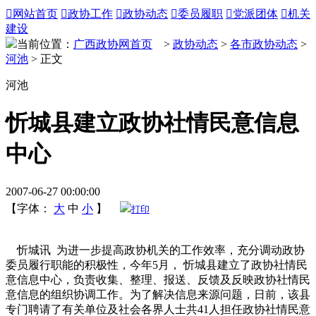

网站首页

政协工作

政协动态

委员履职

党派团体

机关
建设
当前位置：
广西政协网首页
>
政协动态
>
各市政协动态
>
河池
> 正文
河池
忻城县建立政协社情民意信息
中心
2007-06-27 00:00:00
【字体：
大
中
小
】
打印
忻城讯 为进一步提高政协机关的工作效率，充分调动政协
委员履行职能的积极性，今年5月， 忻城县建立了政协社情民
意信息中心，负责收集、整理、报送、反馈及反映政协社情民
意信息的组织协调工作。为了解决信息来源问题，日前，该县
专门聘请了有关单位及社会各界人士共41人担任政协社情民意